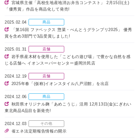
宮城県主催「高校生地産地消お弁当コンテスト」 2月15日(土)
「優秀賞」作品を商品化して発売!
2025.02.04
商品
「第16回 ファベックス 惣菜・べんとうグランプリ2025」 優秀
賞を含め3部門で3品受賞しました!
2025.01.31
店舗
岩手県産木材を使用した「こどもの遊び場」で豊かな自然を感
じる店舗へ イオンスーパーセンター盛岡渋民店
2024.12.19
店舗
2025年春「(仮称)イオンスタイル八戸沼館」を出店
2024.12.06
商品
秋田県オリジナル麹「あめこうじ」活用 12月13日(金)にぎわい
東北商品4品目を新発売!
2024.12.03
その他
省エネ法定期報告情報の開示