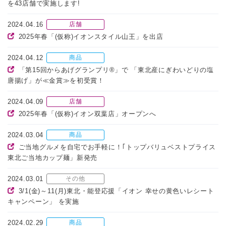
を43店舗で実施します!
2024.04.16
店舗
2025年春「(仮称)イオンスタイル山王」を出店
2024.04.12
商品
「第15回からあげグランプリ®」で 「東北産にぎわいどりの塩
唐揚げ」が≪金賞≫を初受賞！
2024.04.09
店舗
2025年春「(仮称)イオン双葉店」オープンへ
2024.03.04
商品
ご当地グルメを自宅でお手軽に！｢トップバリュベストプライス
東北ご当地カップ麺」新発売
2024.03.01
その他
3/1(金)～11(月)東北・能登応援「イオン 幸せの黄色いレシート
キャンペーン」 を実施
2024.02.29
商品