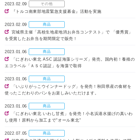
2023.02.09
その他
『トルコ南東部地震緊急支援募金』活動を実施
2023.02.09
商品
宮城県主催「高校生地産地消お弁当コンテスト」で 「優秀賞」
を受賞したお弁当を期間限定で販売！
2023.01.06
商品
「にぎわい東北 ASC 認証海藻シリーズ」発売。国内初！養殖の
エコラベル「ＡＳＣ認証」を海藻で取得
2023.01.06
商品
「いぶりがっこウインナードッグ」を発売！秋田県産の食材を
使ったこだわりのパンをお楽しみいただけます。
2023.01.06
商品
「にぎわい東北 いわし甘煮」を発売！小名浜港水揚げの真いわ
し使用！原料から加工まで"オール東北"
2022.07.05
商品