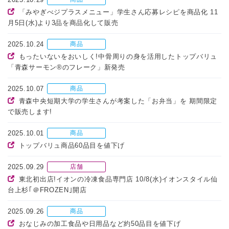
「みやぎべジプラスメニュー」学生さん応募レシピを商品化 11
月5日(水)より3品を商品化して販売
2025.10.24
商品
もったいないをおいしく!中骨周りの身を活用したトップバリュ
「青森サーモン®のフレーク」新発売
2025.10.07
商品
青森中央短期大学の学生さんが考案した「お弁当」を 期間限定
で販売します!
2025.10.01
商品
トップバリュ商品60品目を値下げ
2025.09.29
店舗
東北初出店!イオンの冷凍食品専門店 10/8(水)イオンスタイル仙
台上杉｢＠FROZEN｣開店
2025.09.26
商品
おなじみの加工食品や日用品など約50品目を値下げ