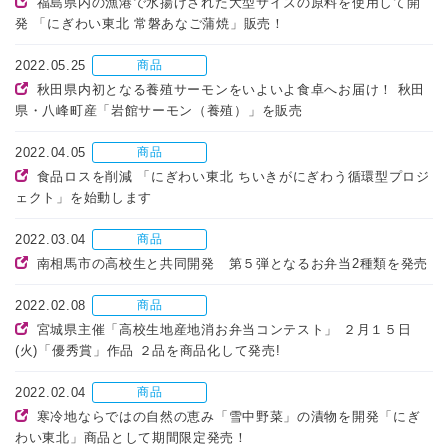
福島県内の漁港で水揚げされた大型サイズの原料を使用して開
発 「にぎわい東北 常磐あなご蒲焼」販売！
2022.05.25
商品
秋田県内初となる養殖サーモンをいよいよ食卓へお届け！ 秋田
県・八峰町産「岩館サーモン（養殖）」を販売
2022.04.05
商品
食品ロスを削減 「にぎわい東北 ちいきがにぎわう循環型プロジ
ェクト」を始動します
2022.03.04
商品
南相馬市の高校生と共同開発 第５弾となるお弁当2種類を発売
2022.02.08
商品
宮城県主催「高校生地産地消お弁当コンテスト」 ２月１５日
(火)「優秀賞」作品 ２品を商品化して発売!
2022.02.04
商品
寒冷地ならではの自然の恵み「雪中野菜」の漬物を開発「にぎ
わい東北」商品として期間限定発売！