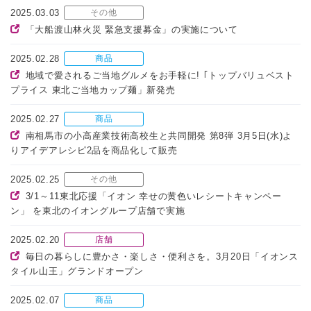
2025.03.03
その他
「大船渡山林火災 緊急支援募金」の実施について
2025.02.28
商品
地域で愛されるご当地グルメをお手軽に! ｢トップバリュベスト
プライス 東北ご当地カップ麺」新発売
2025.02.27
商品
南相馬市の小高産業技術高校生と共同開発 第8弾 3月5日(水)よ
りアイデアレシピ2品を商品化して販売
2025.02.25
その他
3/1～11東北応援「イオン 幸せの黄色いレシートキャンペー
ン」 を東北のイオングループ店舗で実施
2025.02.20
店舗
毎日の暮らしに豊かさ・楽しさ・便利さを。3月20日「イオンス
タイル山王」グランドオープン
2025.02.07
商品