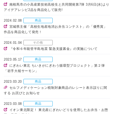
南相馬市の小高産業技術高校生と共同開発第7弾 3月6日(水)より
アイデアレシピ2品を商品化して販売!
2024.02.08
商品
宮城県主催「高校生地産地消お弁当コンテスト」の「優秀賞」
作品を商品化して発売！
2024.01.04
その他
『令和６年能登半島地震 緊急支援募金』の実施について
2023.05.17
商品
にぎわい東北 ちいきがにぎわう循環型プロジェクト」第２弾
「岩手大槌サーモン」
2023.03.20
商品
セルフメディケーション税制対象商品のレシート表示誤りに関
する お詫びとお知らせ
2023.03.08
商品
イオン東北限定！ 東北産にぎわいどりを使用したお弁当・お惣