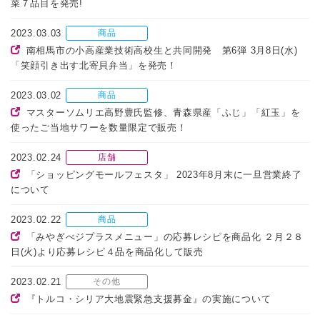
菜７品目を発売!
2023.03.03
商品
南相馬市の小高産業技術高校生と共同開発 第6弾 3月8日(水)
「笑顔引き出す北寄貝弁当」を発売！
2023.03.02
商品
マスターソムリエ高野豊氏監修、青森県産「ふじ」「紅玉」を
使ったご当地サワーを数量限定で販売！
2023.02.24
店舗
「ショッピングモールフェスタ」 2023年8月末に一旦営業終了
について
2023.02.22
商品
「みやぎべジプラスメニュー」の応募レシピを商品化 ２月２８
日(火)より応募レシピ４品を商品化して販売
2023.02.21
その他
『トルコ・シリア大地震緊急支援募金』の実施について