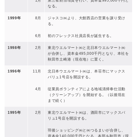
1月
第三者割当増資を行い、資本金995,000千円と
なる。
1999年
8月
ジャスコ㈱より、大館西店の営業を譲り受け
る。
6月
初のフレックス社員店長が誕生する。
1998年
2月
東北ウエルマート㈱と北日本ウエルマート㈱
が合併し、資本金495,000千円となり、本社を
秋田市土崎港（現在地）に置く。
1996年
11月
北日本ウエルマート㈱は、本荘市にマックス
バリュ1号店を開設する。
4月
従業員ボランティアによる地域清掃奉仕活動
（クリーンアップ）を開始する。（以後現在
まで続く）
1995年
2月
東北ウエルマート㈱は、酒田市にマックスバ
リュ1号店を開設する。
羽後ショッピング㈱と㈱つるまいが合併し、
資本金140,000千円となる。本部を秋田市（現