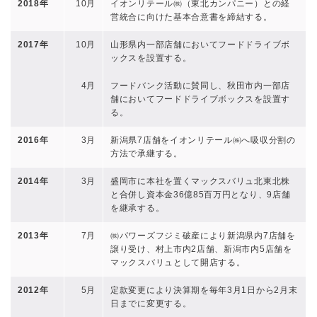
2018年
10月
イオンリテール㈱（東北カンパニー）との経
営統合に向けた基本合意書を締結する。
2017年
10月
山形県内一部店舗においてフードドライブボ
ックスを設置する。
4月
フードバンク活動に賛同し、秋田市内一部店
舗においてフードドライブボックスを設置す
る。
2016年
3月
新潟県7店舗をイオンリテール㈱へ吸収分割の
方法で承継する。
2014年
3月
盛岡市に本社を置くマックスバリュ北東北株
と合併し資本金36億85百万円となり、9店舗
を継承する。
2013年
7月
㈱パワーズフジミ破産により新潟県内7店舗を
譲り受け、村上市内2店舗、新潟市内5店舗を
マックスバリュとして開店する。
2012年
5月
定款変更により決算期を毎年3月1日から2月末
日までに変更する。