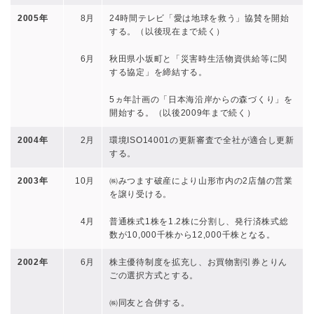
2005年
8月
24時間テレビ「愛は地球を救う」協賛を開始
する。（以後現在まで続く）
6月
秋田県小坂町と「災害時生活物資供給等に関
する協定」を締結する。
5ヵ年計画の「日本海沿岸からの森づくり」を
開始する。（以後2009年まで続く）
2004年
2月
環境ISO14001の更新審査で全社が適合し更新
する。
2003年
10月
㈱みつます破産により山形市内の2店舗の営業
を譲り受ける。
4月
普通株式1株を1.2株に分割し、発行済株式総
数が10,000千株から12,000千株となる。
2002年
6月
株主優待制度を拡充し、お買物割引券とりん
ごの選択方式とする。
㈱同友と合併する。