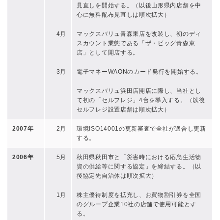
見直しを開始する。（以後山形県内店舗を中
心に無料配布見直しは順次拡大）
4月
マックスバリュ青森東店を改装し、初のディ
スカウント業態である「ザ・ビッグ青森東
店」として開店する。
3月
電子マネーWAONのカード発行を開始する。
マックスバリュ浜田店開店に際し、当社とし
て初の「セルフレジ」4台を導入する。（以後
セルフレジ設置店舗は順次拡大）
2007年
2月
環境ISO14001の更新審査で全社が適合し更新
する。
2006年
5月
秋田県秋田市と「災害時における応急生活物
資の供給等に関する協定」を締結する。（以
後協定先自治体は順次拡大）
1月
株主優待制度を拡充し、お買物割引券を全国
のグループ企業10社の店舗で使用可能とす
る。