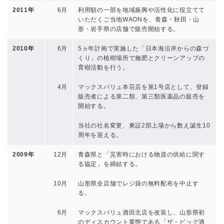
2011年
6月
利用額の一部を地域振興や活性化に役立てて
いただくご当地WAONを、青森・秋田・山
形・岩手県の店舗で販売開始する。
2010年
6月
5ヵ年計画で実施した「日本海沿岸からの森づ
くり」の植樹場所で施肥とクリーンアップの
育樹活動を行う。
4月
マックスバリュ本荘店を第1号店として、登録
販売者による第二類、第三類医薬品の販売を
開始する。
当社の社名変更、東証2部上場から数え誕生10
周年を迎える。
2009年
12月
青森県と「災害時における物資の供給に関す
る協定」を締結する。
10月
山形県全店舗でレジ袋の無料配布を中止す
る。
6月
マックスバリュ酒田北店を改装し、山形県初
のディスカウント業態である「ザ・ビッグ酒