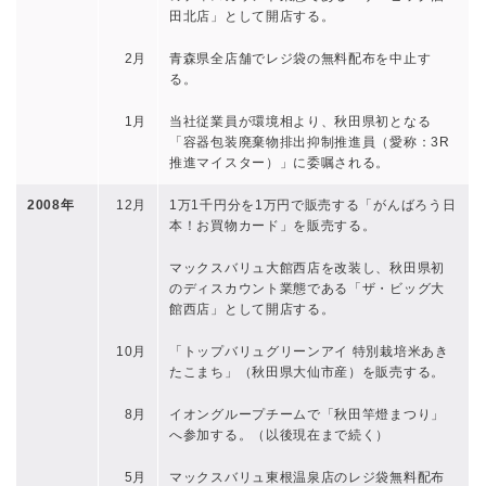
田北店」として開店する。
2月
青森県全店舗でレジ袋の無料配布を中止す
る。
1月
当社従業員が環境相より、秋田県初となる
「容器包装廃棄物排出抑制推進員（愛称：3R
推進マイスター）」に委嘱される。
2008年
12月
1万1千円分を1万円で販売する「がんばろう日
本！お買物カード」を販売する。
マックスバリュ大館西店を改装し、秋田県初
のディスカウント業態である「ザ・ビッグ大
館西店」として開店する。
10月
「トップバリュグリーンアイ 特別栽培米あき
たこまち」（秋田県大仙市産）を販売する。
8月
イオングループチームで「秋田竿燈まつり」
へ参加する。（以後現在まで続く）
5月
マックスバリュ東根温泉店のレジ袋無料配布