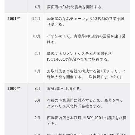
4月
広面店の24時間営業を開始する。
2001年
12月
㈱亀屋みなみチェーンより13店舗の営業を譲
り受ける。
10月
イオン㈱より、青森県内8店舗の営業を譲り受
ける。
2月
環境マネジメントシステムの国際規格
ISO14001の認証を全社で取得する。
1月
お取引先さま各社で構成する第1回チャリティ
野球大会を開催する。（以後現在まで続く）
2000年
8月
東証2部へ上場する。
5月
今後の事業展開に対応するため、商号をマッ
クスバリュ東北株式会社とする。
2月
西馬音内店と本荘店でISO14001の認証を取得
する。