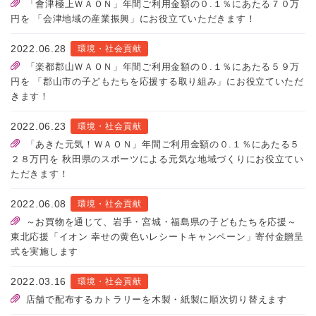
「會津極上ＷＡＯＮ」年間ご利用金額の０.１％にあたる７０万
円を 「会津地域の産業振興」にお役立ていただきます！
2022.06.28
環境・社会貢献
「楽都郡山ＷＡＯＮ」年間ご利用金額の０.１％にあたる５９万
円を 「郡山市の子どもたちを応援する取り組み」にお役立ていただ
きます！
2022.06.23
環境・社会貢献
「あきた元気！ＷＡＯＮ」年間ご利用金額の０.１％にあたる５
２８万円を 秋田県のスポーツによる元気な地域づくりにお役立てい
ただきます！
2022.06.08
環境・社会貢献
～お買物を通じて、岩手・宮城・福島県の子どもたちを応援～
東北応援「イオン 幸せの黄色いレシートキャンペーン」寄付金贈呈
式を実施します
2022.03.16
環境・社会貢献
店舗で配布するカトラリーを木製・紙製に順次切り替えます