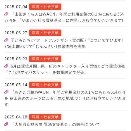
2025.07.04
環境・社会貢献
「山形さくらんぼWAON」年間ご利用金額の0.1％にあたる354
万円を 「やまがた社会貢献基金」に贈呈しお役立ていただきます!
2025.06.27
環境・社会貢献
子どもたちが“フードアルチザン（食の匠）”について学びます!
7/5(土)能代市で｢じゅんさい｣農業体験を実施
2025.05.23
環境・社会貢献
6月は環境月間、県・町のキャラクター入り買物カゴで環境啓発
「ご当地マイバスケット」を数量限定で発売!
2025.05.14
環境・社会貢献
「あきた元気!WAON」年間ご利用金額の0.1％にあたる514万円
を 秋田県のスポーツによる元気な地域づくりにお役立ていただきま
す!
2025.04.18
環境・社会貢献
「大船渡山林火災 緊急支援募金」の贈呈について