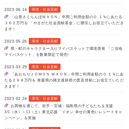
2023.06.14
環境・社会貢献
「山形さくらんぼＷＡＯＮ」年間ご利用金額の０.１％にあたる
３６２万円を 「やまがた社会貢献基金」に贈呈しお役立ていただき
ます！
2023.05.26
環境・社会貢献
県・町のキャラクター入りマイバスケットで環境啓発 「ご当地
マイバスケット」を数量限定で発売!
2023.03.29
環境・社会貢献
「あおもりＪＯＭＯＮ ＷＡＯＮ」年間ご利用金額の０.１％にあ
たる２９８万円を 青森県の縄文遺跡群の普及啓発にお役立ていただ
きます！
2023.02.24
環境・社会貢献
お買物を通じて、岩手・宮城・福島県の子どもたちを支援
3/1（水）～11（土）東北応援「イオン 幸せの黄色いレシートキャ
ンペーン」を実施