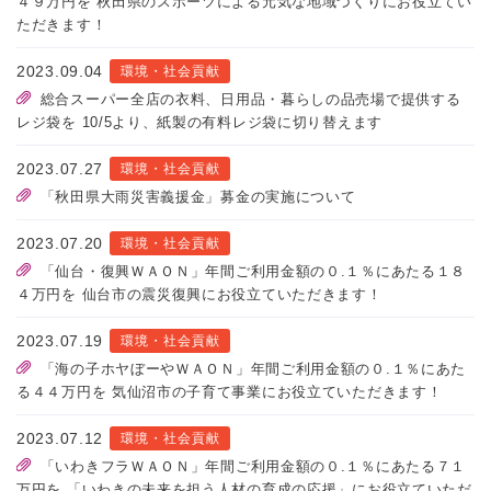
４９万円を 秋田県のスポーツによる元気な地域づくりにお役立てい
ただきます！
2023.09.04
環境・社会貢献
総合スーパー全店の衣料、日用品・暮らしの品売場で提供する
レジ袋を 10/5より、紙製の有料レジ袋に切り替えます
2023.07.27
環境・社会貢献
「秋田県大雨災害義援金」募金の実施について
2023.07.20
環境・社会貢献
「仙台・復興ＷＡＯＮ」年間ご利用金額の０.１％にあたる１８
４万円を 仙台市の震災復興にお役立ていただきます！
2023.07.19
環境・社会貢献
「海の子ホヤぼーやＷＡＯＮ」年間ご利用金額の０.１％にあた
る４４万円を 気仙沼市の子育て事業にお役立ていただきます！
2023.07.12
環境・社会貢献
「いわきフラＷＡＯＮ」年間ご利用金額の０.１％にあたる７１
万円を 「いわきの未来を担う人材の育成の応援」にお役立ていただ