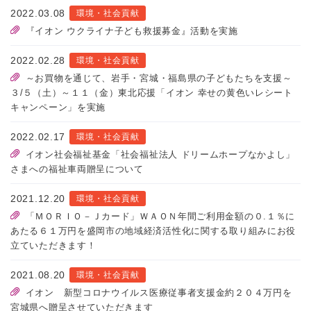
2022.03.08
環境・社会貢献
『イオン ウクライナ子ども救援募金』活動を実施
2022.02.28
環境・社会貢献
～お買物を通じて、岩手・宮城・福島県の子どもたちを支援～
３/５（土）～１１（金）東北応援「イオン 幸せの黄色いレシート
キャンペーン」を実施
2022.02.17
環境・社会貢献
イオン社会福祉基金「社会福祉法人 ドリームホープなかよし」
さまへの福祉車両贈呈について
2021.12.20
環境・社会貢献
「ＭＯＲＩＯ－Ｊカード」ＷＡＯＮ年間ご利用金額の０.１％に
あたる６１万円を盛岡市の地域経済活性化に関する取り組みにお役
立ていただきます！
2021.08.20
環境・社会貢献
イオン 新型コロナウイルス医療従事者支援金約２０４万円を
宮城県へ贈呈させていただきます