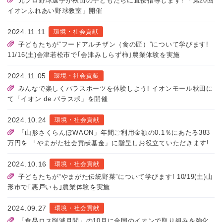
元プロ野球選手が秋田の子どもたちに直接指導します! 「第20回
イオンふれあい野球教室」開催
2024.11.11
環境・社会貢献
子どもたちが“フードアルチザン（食の匠）”について学びます!
11/16(土)会津若松市で｢会津みしらず柿｣農業体験を実施
2024.11.05
環境・社会貢献
みんなで楽しくパラスポーツを体験しよう! イオンモール秋田に
て「イオン de パラスポ」を開催
2024.10.24
環境・社会貢献
「山形さくらんぼWAON」年間ご利用金額の0.1％にあたる383
万円を 「やまがた社会貢献基金」に贈呈しお役立ていただきます!
2024.10.16
環境・社会貢献
子どもたちが“やまがた伝統野菜”について学びます! 10/19(土)山
形市で｢悪戸いも｣農業体験を実施
2024.09.27
環境・社会貢献
「食品ロス削減月間」の10月に全国のイオンで取り組みを強化