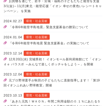
お買物を通じて、岩手・宮城・福島の子どもたちと能登を支援
3/1(金)～11(月)東北・能登応援「イオン 幸せの黄色いレシートキャ
ンペーン」 を実施
2024.02.27
環境・社会貢献
「令和6年能登半島地震」緊急支援募金の贈呈について
2024.01.04
環境・社会貢献
『令和6年能登半島地震 緊急支援募金』の実施について
2023.12.14
環境・社会貢献
12月20日(水) 宮城県初！ イオンモール新利府南館にて「イオン
ｄｅ パラスポ ～みんなで楽しくボッチャをしよう～」を開催
2023.12.04
環境・社会貢献
元プロ野球選手が秋田の子どもたちに直接指導します！「第19
回イオンふれあい野球教室」開催
2023.10.13
環境・社会貢献
「あきた元気！ＷＡＯＮ」年間ご利用金額の０.１％にあたる５