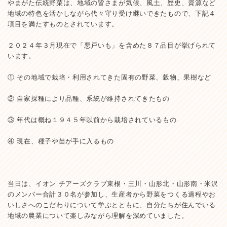
やまがた伝統野菜は、地域の皆さまが気候、風土、歴史、資源など
地域の特色を活かしながら代々守り受け継いできたもので、下記４
項目を満たすものとされています。
２０２４年３月現在で「悪戸いも」を含めた８７品目が挙げられて
います。
① その地域で栽培・利用されてきた固有の野菜、穀物、果樹など
② 自家採種により品種、系統が維持されてきたもの
③ 年代は概ね１９４５年以前から栽培されているもの
④ 現在、種子や苗が手に入るもの
当日は、イオン チアーズクラブ東根・三川・山形北・山形南・米沢
のメンバー合計３０名が参加し、生産者から野菜をつくる過程やお
いしさへのこだわりについて学ぶとともに、自分たちが住んでいる
地域の農業について楽しみながら理解を深めていました。