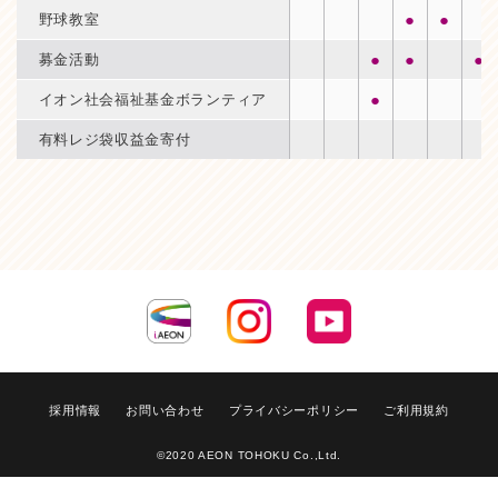
●
●
野球教室
●
●
●
募金活動
●
イオン社会福祉基金ボランティア
有料レジ袋収益金寄付
採用情報
お問い合わせ
プライバシーポリシー
ご利用規約
©2020 AEON TOHOKU Co.,Ltd.