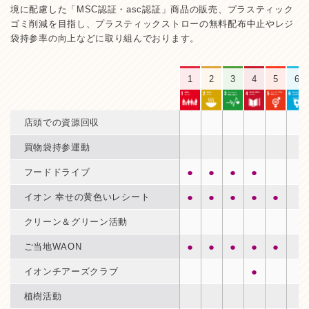
境に配慮した「MSC認証・asc認証」商品の販売、プラスティック
ゴミ削減を目指し、プラスティックストローの無料配布中止やレジ
袋持参率の向上などに取り組んでおります。
1
2
3
4
5
6
店頭での資源回収
買物袋持参運動
●
●
●
●
フードドライブ
●
●
●
●
●
イオン 幸せの黄色いレシート
クリーン＆グリーン活動
●
●
●
●
●
ご当地WAON
●
イオンチアーズクラブ
植樹活動