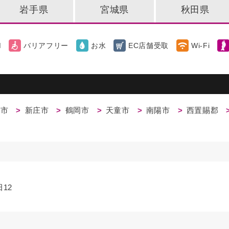
岩手県
宮城県
秋田県
M
バリアフリー
お水
EC店舗受取
Wi-Fi
田市
新庄市
鶴岡市
天童市
南陽市
西置賜郡
12