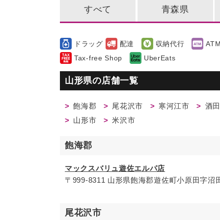
すべて
青森県
ドラッグ
配達
収納代行
AT
Tax-free Shop
UberEats
山形県の店舗一覧
飽海郡
尾花沢市
寒河江市
酒
山形市
米沢市
飽海郡
マックスバリュ遊佐エルパ店
〒999-8311 山形県飽海郡遊佐町小原田字沼田
尾花沢市