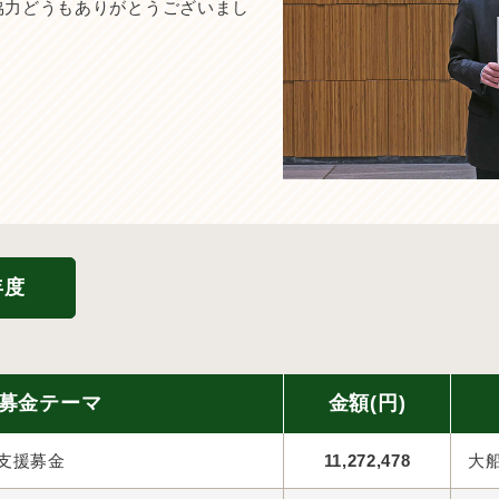
。ご協力どうもありがとうございまし
年度
募金テーマ
金額(円)
支援募金
11,272,478
大