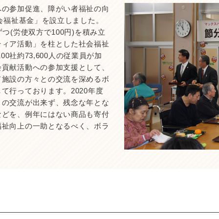
への参加促進、障がい者福祉の向
社会福祉基金」を設立しました。
つ(労使双方で100円)を積み立
ティア活動」を柱とした社会福祉
00社約73,600人の従業員が加
会貢献活動への参加支援として、
て施設の方々との交流を深めるボ
て行っております。2020年度
との交流が出来ず、残念な年とな
などを、例年にはない商品も寄付
福祉向上の一助となるべく、ボラ