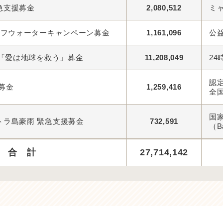
急支援募金
2,080,512
ミ
ーフウォーターキャンペーン募金
1,161,096
公
8「愛は地球を救う」募金
11,208,049
2
認定
募金
1,259,416
全
国
トラ島豪雨 緊急支援募金
732,591
（Ba
合 計
27,714,142