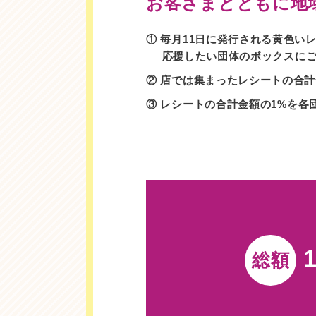
お客さまとともに地
① 毎月11日に発行される黄色い
応援したい団体のボックスに
② 店では集まったレシートの合
③ レシートの合計金額の1%を
各
総額