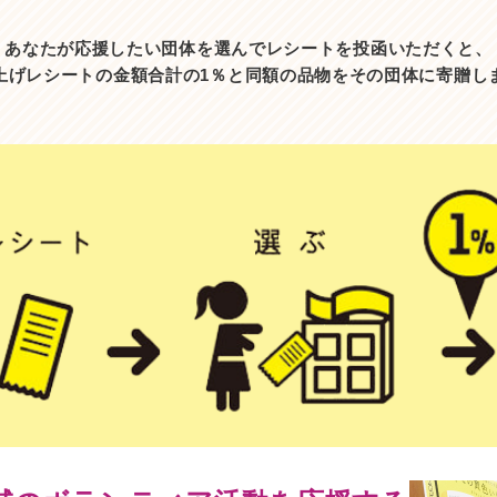
あなたが応援したい団体を選んでレシートを
投函いただくと、
上げレシートの金額合計の1％と
同額の品物をその団体に寄贈し