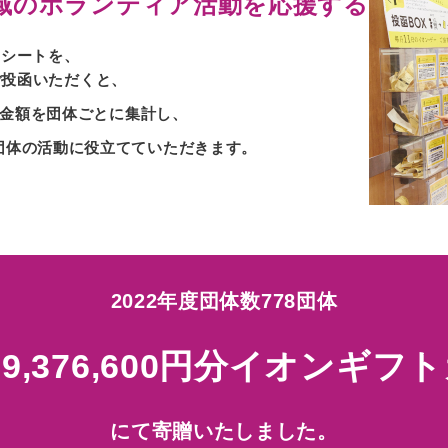
域の
ボランティア活動を応援する
レシートを、
ご投函いただくと、
計金額を
団体ごとに集計し、
団体の活動に役立てていただきます。
2022年度団体数778団体
19,376,600円分
イオンギフト
にて寄贈いたしました。