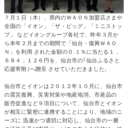
７月１日（木）、県内のＷＡＯＮ加盟店さまや
全国の「イオン」「ザ・ビッグ」「ミニストッ
プ」 などイオングループ各社で、昨年３月か
ら本年２月までの期間で「仙台・復興ＷＡＯ
Ｎ」を利用 された金額の０.１％に当たる１，
６８４，１２６円を、仙台市の｢仙台ふるさと
応援寄附｣へ贈呈 させていただきました。
仙台市とイオンは２０１２年１０月に、仙台市
の震災復興、災害対策や地産地消、市産品の
販売促進など９項目について、仙台市とイオン
が相互に緊密に連携することにより、地域のニ
ーズに 迅速かつ適切に対応し、仙台市の一層