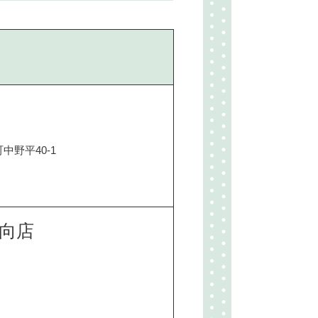
野平40-1
向店