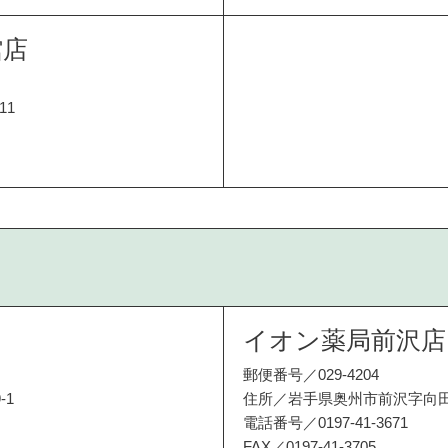
館店
11
イオン薬局前沢店
郵便番号／029-4204
-1
住所／岩手県奥州市前沢字向田
電話番号／0197-41-3671
FAX／0197-41-3705