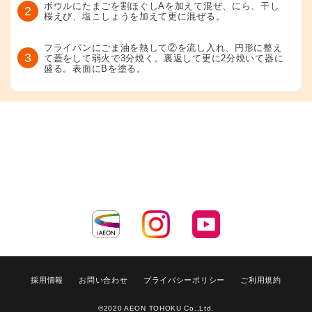
ボウルにたまごを割ほぐしAを加えて混ぜ、にら、干し
2
桜えび、塩こしょうを加えて更に混ぜる。
フライパンにごま油を熱して②を流し入れ、円形に整え
3
て蓋をして弱火で3分焼く。裏返して更に2分焼いて器に
盛る。表面にBを塗る。
採用情報
お問い合わせ
プライバシーポリシー
ご利用規約
©2020 AEON TOHOKU Co.,Ltd.