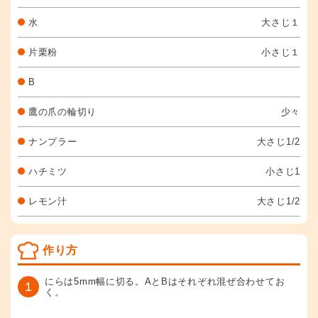
水
大さじ１
片栗粉
小さじ１
B
鷹の爪の輪切り
少々
ナンプラー
大さじ1/2
ハチミツ
小さじ1
レモン汁
大さじ1/2
作り方
にらは5mm幅に切る。AとBはそれぞれ混ぜ合わせてお
1
く。