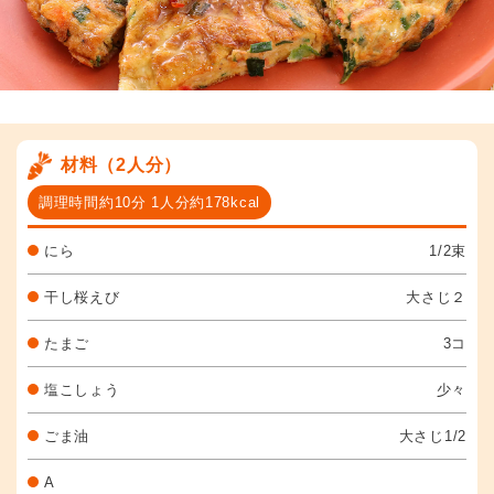
材料（2人分）
調理時間約10分 1人分約178kcal
にら
1/2束
干し桜えび
大さじ２
たまご
3コ
塩こしょう
少々
ごま油
大さじ1/2
A