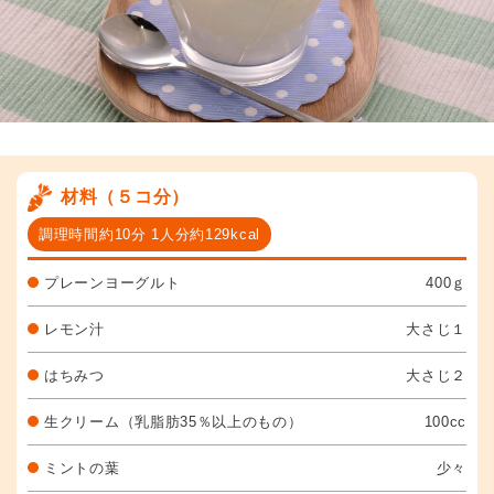
材料（５コ分）
調理時間約10分 1人分約129kcal
プレーンヨーグルト
400ｇ
レモン汁
大さじ１
はちみつ
大さじ２
生クリーム（乳脂肪35％以上のもの）
100cc
ミントの葉
少々