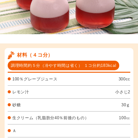
材料（４コ分）
調理時間約５分（冷やす時間は省く） １コ分約183kcal
100％グレープジュース
300cc
レモン汁
小さじ2
砂糖
30ｇ
生クリーム（乳脂肪分40％前後のもの）
100㏄
Ａ