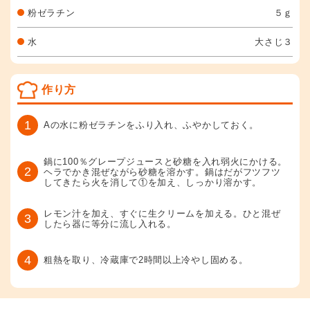
粉ゼラチン
５ｇ
水
大さじ３
作り方
1
Aの水に粉ゼラチンをふり入れ、ふやかしておく。
鍋に100％グレープジュースと砂糖を入れ弱火にかける。
2
ヘラでかき混ぜながら砂糖を溶かす。鍋はだがフツフツ
してきたら火を消して①を加え、しっかり溶かす。
レモン汁を加え、すぐに生クリームを加える。ひと混ぜ
3
したら器に等分に流し入れる。
4
粗熱を取り、冷蔵庫で2時間以上冷やし固める。