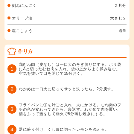
刻みにんにく
２片分
オリーブ油
大さじ２
塩こしょう
適量
作り方
鶏むね肉（皮なし）は一口大のそぎ切りにする。ポリ袋
1
にAと切ったむね肉を入れ、袋の上からよく揉み込む。
空気を抜いて口を閉じて15分おく。
2
わかめは一口大に切ってサッと洗ったら、2分戻す。
フライパンに①を汁ごと入れ、火にかける。むね肉のフ
3
チの色が変わってきたら、裏返す。わかめで肉を覆い、
酒をふって蓋をして弱火で5分蒸し焼きにする。
4
器に盛り付け、くし形に切ったレモンを添える。