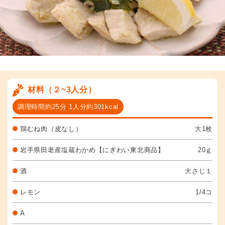
材料（２~3人分）
調理時間約25分 1人分約301kcal
鶏むね肉（皮なし）
大1枚
岩手県田老産塩蔵わかめ【にぎわい東北商品】
20ｇ
酒
大さじ１
レモン
1/4コ
A