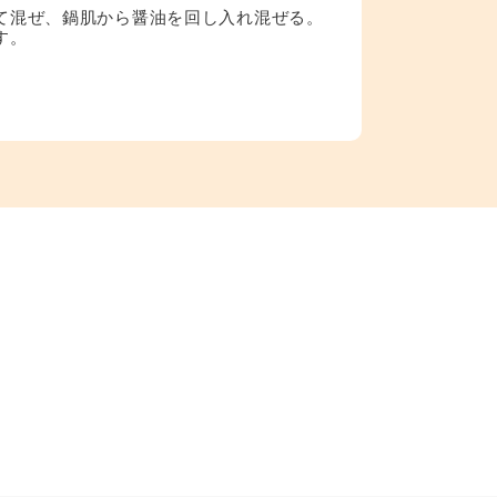
て混ぜ、鍋肌から醤油を回し入れ混ぜる。
す。