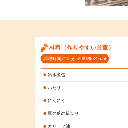
材料（作りやすい分量）
調理時間約15分 全量約584kcal
鯖水煮缶
パセリ
にんにく
鷹の爪の輪切り
オリーブ油