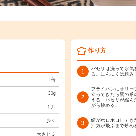
作り方
パセリは洗って水気
1
る。にんにくは粗み
1缶
フライパンにオリー
30g
立ってきたら鷹の爪
2
える。パセリが縮ん
がら炒める。
１片
鯖がホロホロしてき
少々
3
汁気が飛ぶまで炒め
大さじ３