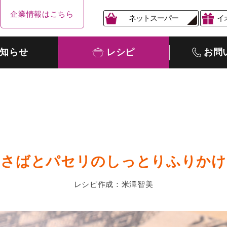
企業情報はこちら
ネットスーパー
イ
知らせ
レシピ
お問
さばとパセリのしっとりふりかけ
レシピ作成：米澤智美