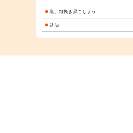
塩、粗挽き黒こしょう
醤油