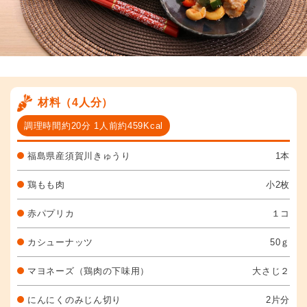
材料（4人分）
調理時間約20分 1人前約459Kcal
福島県産須賀川きゅうり
1本
鶏もも肉
小2枚
赤パプリカ
１コ
カシューナッツ
50ｇ
マヨネーズ（鶏肉の下味用）
大さじ２
にんにくのみじん切り
2片分