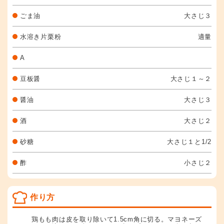
ごま油
大さじ３
水溶き片栗粉
適量
A
豆板醤
大さじ１～２
醤油
大さじ３
酒
大さじ２
砂糖
大さじ１と1/2
酢
小さじ２
作り方
鶏もも肉は皮を取り除いて1.5cm角に切る。マヨネーズ