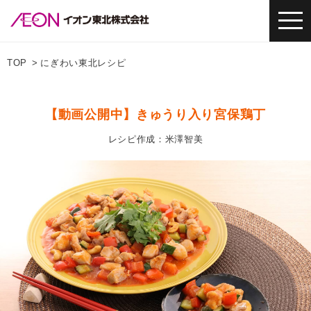
TOP
にぎわい東北レシピ
【動画公開中】きゅうり入り宮保鶏丁
レシピ作成：米澤智美