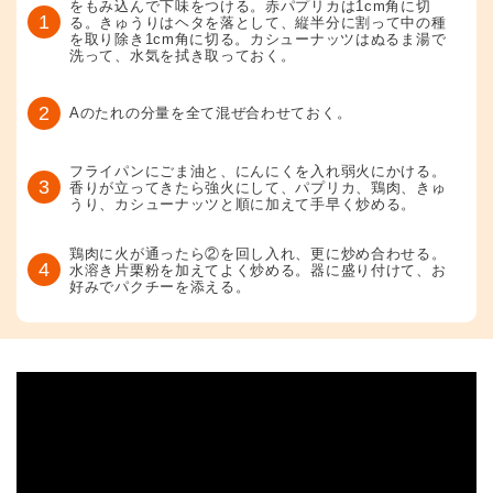
をもみ込んで下味をつける。赤パプリカは1cm角に切
1
る。きゅうりはヘタを落として、縦半分に割って中の種
を取り除き1cm角に切る。カシューナッツはぬるま湯で
洗って、水気を拭き取っておく。
2
Aのたれの分量を全て混ぜ合わせておく。
フライパンにごま油と、にんにくを入れ弱火にかける。
3
香りが立ってきたら強火にして、パプリカ、鶏肉、きゅ
うり、カシューナッツと順に加えて手早く炒める。
鶏肉に火が通ったら②を回し入れ、更に炒め合わせる。
4
水溶き片栗粉を加えてよく炒める。器に盛り付けて、お
好みでパクチーを添える。