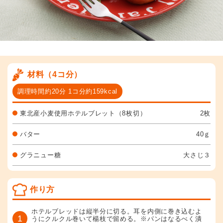
材料（4コ分）
調理時間約20分 1コ分約159kcal
東北産小麦使用ホテルブレット（8枚切）
2枚
バター
40ｇ
グラニュー糖
大さじ３
作り方
ホテルブレッドは縦半分に切る。耳を内側に巻き込むよ
1
うにクルクル巻いて楊枝で留める。※パンはなるべく潰