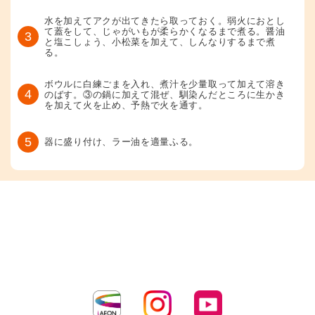
水を加えてアクが出てきたら取っておく。弱火におとし
て蓋をして、じゃがいもが柔らかくなるまで煮る。醤油
3
と塩こしょう、小松菜を加えて、しんなりするまで煮
る。
ボウルに白練ごまを入れ、煮汁を少量取って加えて溶き
4
のばす。③の鍋に加えて混ぜ、馴染んだところに生かき
を加えて火を止め、予熱で火を通す。
5
器に盛り付け、ラー油を適量ふる。