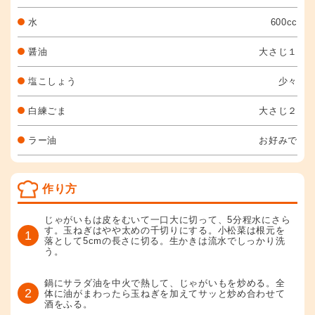
水
600cc
醤油
大さじ１
塩こしょう
少々
白練ごま
大さじ２
ラー油
お好みで
作り方
じゃがいもは皮をむいて一口大に切って、5分程水にさら
す。玉ねぎはやや太めの千切りにする。小松菜は根元を
1
落として5cmの長さに切る。生かきは流水でしっかり洗
う。
鍋にサラダ油を中火で熱して、じゃがいもを炒める。全
2
体に油がまわったら玉ねぎを加えてサッと炒め合わせて
酒をふる。