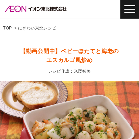
TOP
にぎわい東北レシピ
【動画公開中】ベビーほたてと海老の
エスカルゴ風炒め
レシピ作成：米澤智美