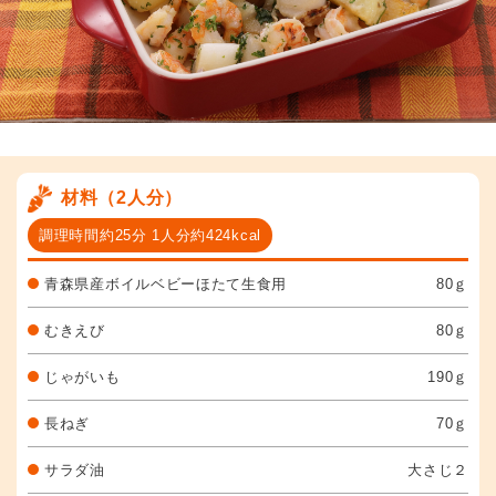
材料（2人分）
調理時間約25分 1人分約424kcal
青森県産ボイルベビーほたて生食用
80ｇ
むきえび
80ｇ
じゃがいも
190ｇ
長ねぎ
70ｇ
サラダ油
大さじ２