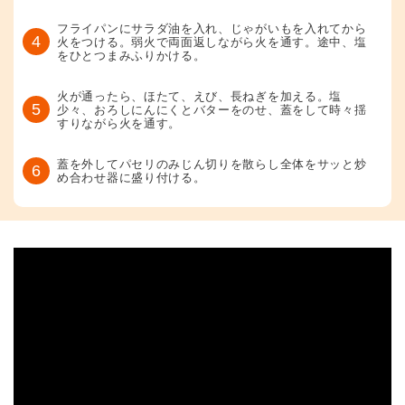
フライパンにサラダ油を入れ、じゃがいもを入れてから
4
火をつける。弱火で両面返しながら火を通す。途中、塩
をひとつまみふりかける。
火が通ったら、ほたて、えび、長ねぎを加える。塩
5
少々、おろしにんにくとバターをのせ、蓋をして時々揺
すりながら火を通す。
蓋を外してパセリのみじん切りを散らし全体をサッと炒
6
め合わせ器に盛り付ける。