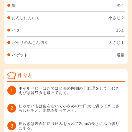
塩
少々
おろしにんにく
小さじ２
バター
15ｇ
パセリのみじん切り
大さじ１
バゲット
適量
作り方
ボイルベビーほたてはヒモの内側の下処理をして、むき
1
えびは背ワタを取っておく。
じゃがいもは皮をむいて小さめの一口大に切って水にさ
2
らしたあと、水気を切っておく。
長ねぎは表面に切り込みを入れて2cmの長さにぶつ切り
3
にする。