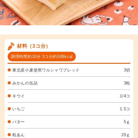
材料（3コ分）
調理時間約10分 3コ分約508kcal
東北産小麦使用ワルシャワブレッド
3切
みかんの缶詰
3粒
キウイ
1/4コ
いちご
1.5コ
バター
5ｇ
粒あん
20ｇ