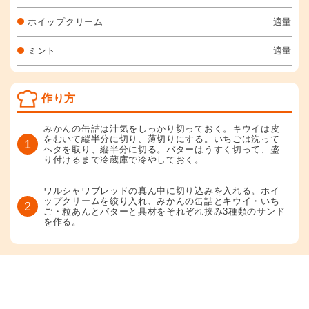
ホイップクリーム
適量
ミント
適量
作り方
みかんの缶詰は汁気をしっかり切っておく。キウイは皮
をむいて縦半分に切り、薄切りにする。いちごは洗って
1
ヘタを取り、縦半分に切る。バターはうすく切って、盛
り付けるまで冷蔵庫で冷やしておく。
ワルシャワブレッドの真ん中に切り込みを入れる。ホイ
ップクリームを絞り入れ、みかんの缶詰とキウイ・いち
2
ご・粒あんとバターと具材をそれぞれ挟み3種類のサンド
を作る。