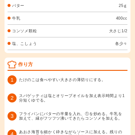
バター
25ｇ
牛乳
400cc
コンソメ顆粒
大さじ1/2
塩、こしょう
各少々
作り方
1
たけのこは食べやすい大きさの薄切りにする。
スパゲッティは塩とオリーブオイルを加え表示時間より1
2
分短くゆでる。
フライパンにバターの半量を入れ、①を炒める。牛乳を
3
加えて、縁がフツフツ沸いてきたらコンソメを加える。
あおさ海苔を細かく砕きながらソースに加える。残りの
4