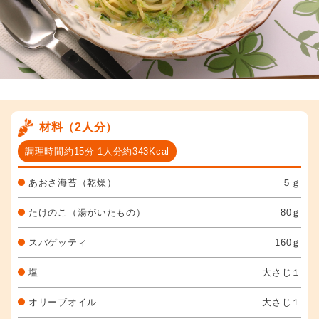
材料（2人分）
調理時間約15分 1人分約343Kcal
あおさ海苔（乾燥）
５ｇ
たけのこ（湯がいたもの）
80ｇ
スパゲッティ
160ｇ
塩
大さじ１
オリーブオイル
大さじ１