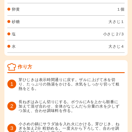
卵黄
１個
砂糖
大さじ１
塩
小さじ２/３
水
大さじ４
作り方
芽ひじきは表示時間通りに戻す。ザルに上げて水を切
1
り、たっぷりの熱湯をかける。水気をしっかり切って粗
熱をとる。
長ねぎはみじん切りにする。ボウルにAを上から順番に
2
加えて混ぜ合わせ、全体がなじんだら分量の水を少しず
つ加え、合わせ調味料を作る。
小さめの鍋にサラダ油を入れ火にかける。芽ひじき、ね
3
ぎを加え2分 程炒める。一度火から下ろして、合わせ調