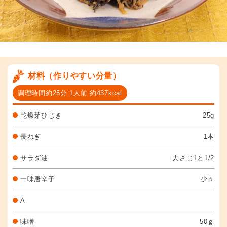
材料（作りやすい分量）
調理時間約25分 1人前 約437kcal
乾燥芽ひじき
25g
長ねぎ
1本
サラダ油
大さじ1と1/2
一味唐辛子
少々
A
味噌
50ｇ