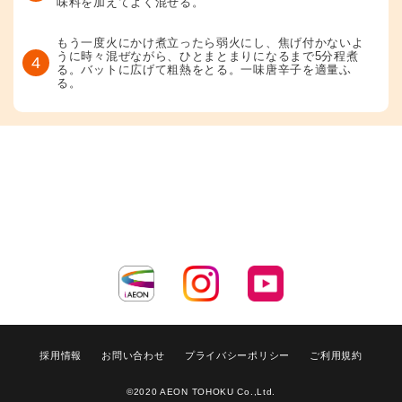
味料を加えてよく混ぜる。
もう一度火にかけ煮立ったら弱火にし、焦げ付かないよ
うに時々混ぜながら、ひとまとまりになるまで5分程煮
4
る。バットに広げて粗熱をとる。一味唐辛子を適量ふ
る。
採用情報
お問い合わせ
プライバシーポリシー
ご利用規約
©2020 AEON TOHOKU Co.,Ltd.