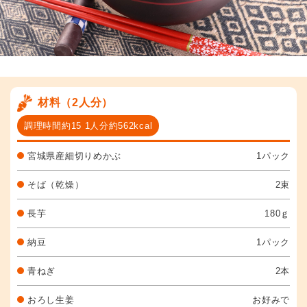
材料（2人分）
調理時間約15 1人分約562kcal
宮城県産細切りめかぶ
1パック
そば（乾燥）
2束
長芋
180ｇ
納豆
1パック
青ねぎ
2本
おろし生姜
お好みで