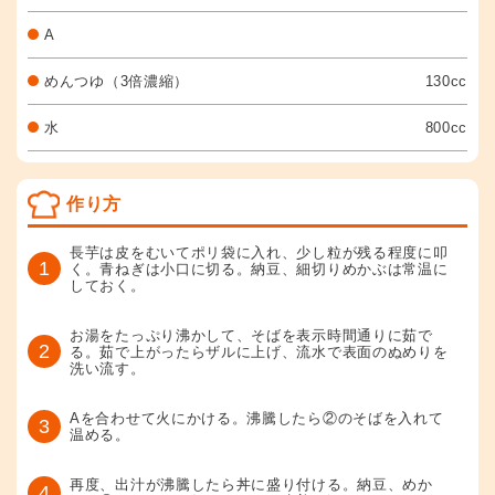
A
めんつゆ（3倍濃縮）
130cc
水
800cc
作り方
長芋は皮をむいてポリ袋に入れ、少し粒が残る程度に叩
1
く。青ねぎは小口に切る。納豆、細切りめかぶは常温に
しておく。
お湯をたっぷり沸かして、そばを表示時間通りに茹で
2
る。茹で上がったらザルに上げ、流水で表面のぬめりを
洗い流す。
Aを合わせて火にかける。沸騰したら②のそばを入れて
3
温める。
再度、出汁が沸騰したら丼に盛り付ける。納豆、めか
4