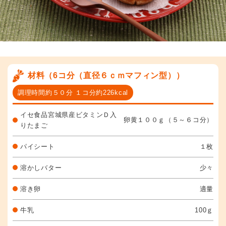
材料（6コ分（直径６ｃｍマフィン型））
調理時間約５０分 １コ分約226kcal
イセ食品宮城県産ビタミンＤ入
卵黄１００ｇ（５～６コ分）
りたまご
パイシート
１枚
溶かしバター
少々
溶き卵
適量
牛乳
100ｇ