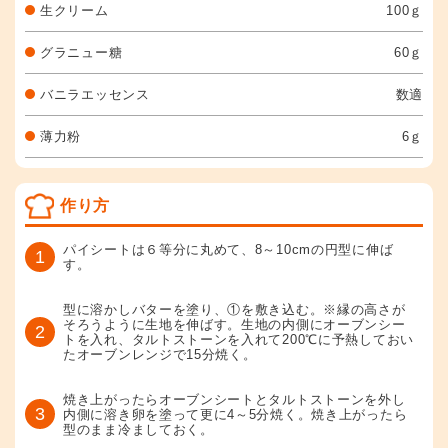
生クリーム
100ｇ
グラニュー糖
60ｇ
バニラエッセンス
数適
薄力粉
6ｇ
作り方
パイシートは６等分に丸めて、8～10cmの円型に伸ば
1
す。
型に溶かしバターを塗り、①を敷き込む。※縁の高さが
そろうように生地を伸ばす。生地の内側にオーブンシー
2
トを入れ、タルトストーンを入れて200℃に予熱しておい
たオーブンレンジで15分焼く。
焼き上がったらオーブンシートとタルトストーンを外し
3
内側に溶き卵を塗って更に4～5分焼く。焼き上がったら
型のまま冷ましておく。