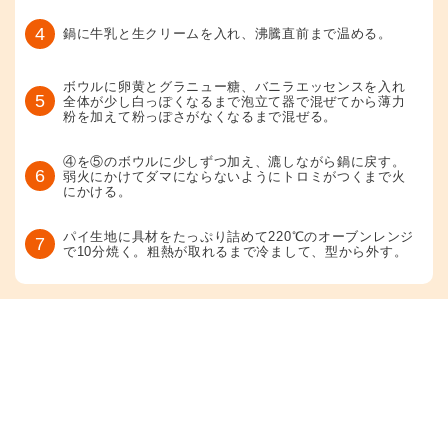
4
鍋に牛乳と生クリームを入れ、沸騰直前まで温める。
ボウルに卵黄とグラニュー糖、バニラエッセンスを入れ
5
全体が少し白っぽくなるまで泡立て器で混ぜてから薄力
粉を加えて粉っぽさがなくなるまで混ぜる。
④を⑤のボウルに少しずつ加え、漉しながら鍋に戻す。
6
弱火にかけてダマにならないようにトロミがつくまで火
にかける。
パイ生地に具材をたっぷり詰めて220℃のオーブンレンジ
7
で10分焼く。粗熱が取れるまで冷まして、型から外す。