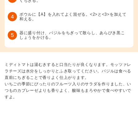
くちぎる。
ボウルに【A】を入れてよく混ぜる。<2>と<3>を加えて
4
和える。
器に盛り付け、バジルをちぎって散らし、あらびき黒こ
5
しょうをかける。
ミディトマトは湯むきすると口当たりが良くなります。モッツァレ
ラチーズは水分をしっかりとふき取ってください。バジルは食べる
直前にちぎることで香りよく仕上がります。
いちごの季節にぴったりのフルーツ入りのサラダを作りました、い
つものカプレーゼよりも香りよく、酸味もまろやかで食べやすいで
すよ。