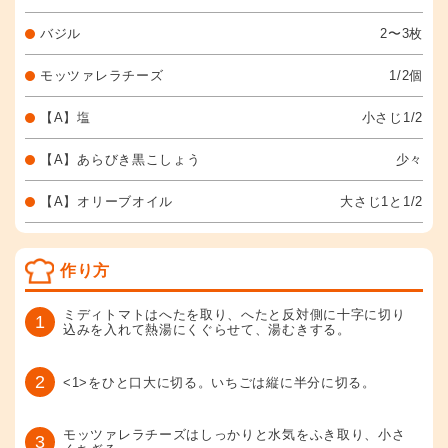
バジル
2〜3枚
モッツァレラチーズ
1/2個
【A】塩
小さじ1/2
【A】あらびき黒こしょう
少々
【A】オリーブオイル
大さじ1と1/2
作り方
ミディトマトはへたを取り、へたと反対側に十字に切り
1
込みを入れて熱湯にくぐらせて、湯むきする。
2
<1>をひと口大に切る。いちごは縦に半分に切る。
モッツァレラチーズはしっかりと水気をふき取り、小さ
3