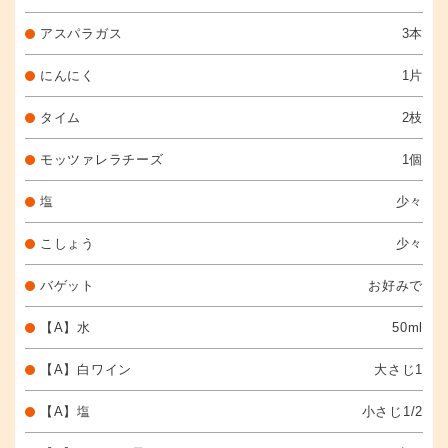
アスパラガス
3本
にんにく
1片
タイム
2枝
モッツァレラチーズ
1個
塩
少々
こしょう
少々
バゲット
お好みで
【A】水
50ml
【A】白ワイン
大さじ1
【A】塩
小さじ1/2