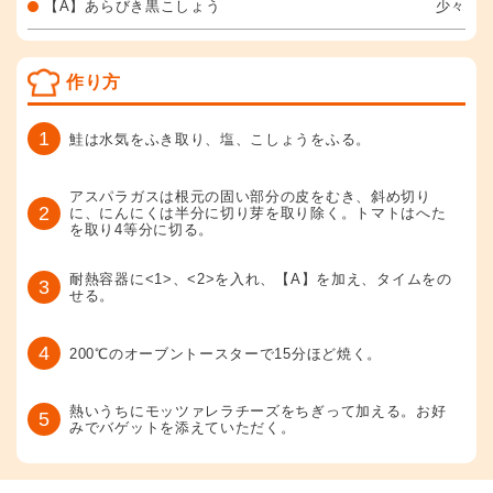
【A】あらびき黒こしょう
少々
作り方
1
鮭は水気をふき取り、塩、こしょうをふる。
アスパラガスは根元の固い部分の皮をむき、斜め切り
2
に、にんにくは半分に切り芽を取り除く。トマトはへた
を取り4等分に切る。
耐熱容器に<1>、<2>を入れ、【A】を加え、タイムをの
3
せる。
4
200℃のオーブントースターで15分ほど焼く。
熱いうちにモッツァレラチーズをちぎって加える。お好
5
みでバゲットを添えていただく。