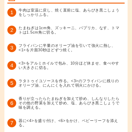
牛肉は室温に戻し、焼く直前に塩、あらびき黒こしょう
1
をしっかりふる。
たまねぎは1cm角、ズッキーニ、パプリカ、なす、トマ
2
トは1.5cm角に切る。
フライパンに半量のオリーブ油を引いて強火に熱し、
3
<1>を片面30秒ほどずつ焼く。
<3>をアルミホイルで包み、10分ほど休ませ、食べやす
4
い大きさに切る。
ラタトゥイユソースを作る。<3>のフライパンに残りの
5
オリーブ油、にんにくを入れて弱火にかける。
香りが立ったらたまねぎを加えて炒め、しんなりしたら
6
その他の野菜を加えて炒め、塩、あらびき黒こしょうで
味を調える。
器に<4>を盛り付け、<6>をかけ、ベビーリーフを添え
7
る。