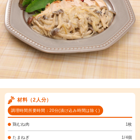
材料（2人分）
調理時間所要時間：20分(漬け込み時間は除く)
鶏むね肉
1枚
たまねぎ
1/4個