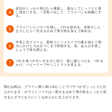
皮目がしっかり焼けたら裏返し、蓋をしてじっくりと蒸
4
し焼きにする。一旦取り出して、フライパンを綺麗にす
る。
フライパンにバターを熱し、<2>を炒める。全体がしん
5
なりしたら一旦火を止めて薄力粉を加えて絡める。
牛乳と生クリーム、顆粒コンソメスープの素を加えて弱
6
火にかけとろみがつくまで加熱する。塩、あらびき黒こ
しょうで味を調える。
<4>を食べやすい大きさに切り、器に盛りつける。<6>を
7
かけ、ベビーリーフやミニトマトを添える。
鶏むね肉は、ブライン液に漬け込むことでパサつかずしっとりと仕
上がります。ホワイトソースは一度火を止めて薄力粉をしっかり混
ぜるとダマになりにくくなめらかに仕上がります。