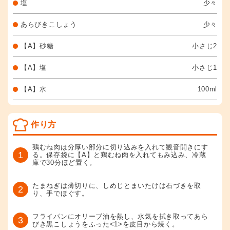
塩
少々
あらびきこしょう
少々
【A】砂糖
小さじ2
【A】塩
小さじ1
【A】水
100ml
作り方
鶏むね肉は分厚い部分に切り込みを入れて観音開きにす
1
る。保存袋に【A】と鶏むね肉を入れてもみ込み、冷蔵
庫で30分ほど置く。
たまねぎは薄切りに、しめじとまいたけは石づきを取
2
り、手でほぐす。
フライパンにオリーブ油を熱し、水気を拭き取ってあら
3
びき黒こしょうをふった<1>を皮目から焼く。