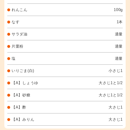
れんこん
100g
なす
1本
サラダ油
適量
片栗粉
適量
塩
適量
いりごま(白)
小さじ1
【A】しょうゆ
大さじ1と1/2
【A】砂糖
大さじ1と1/2
【A】酢
大さじ1
【A】みりん
大さじ1