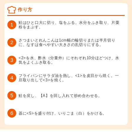
作り方
鮭はひと口大に切り、塩をふる。水分をふき取り、片栗
1
粉をまぶす。
さつまいとれんこんは1cm幅の輪切りまたは半月切り
2
に、なすは食べやすい大きさの乱切りにする。
<2>を水、酢水（分量外）にそれぞれ10分ほどつけ、水
3
気をよくふき取る。
フライパンにサラダ油を熱し、<1>を皮目から焼く。一
4
旦取り出して<3>を焼く。
5
鮭を戻し、【A】を回し入れて炒め合わせる。
6
器に<5>を盛り付け、いりごま（白）をかける。