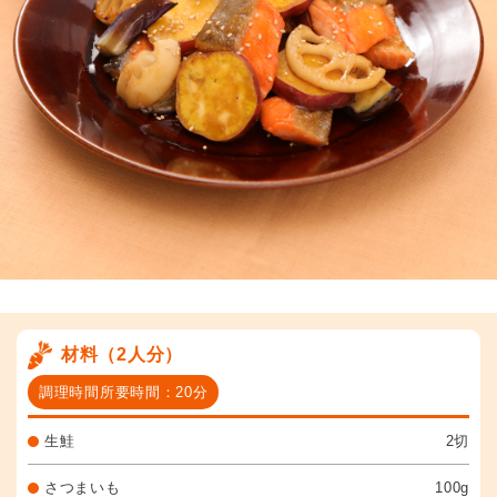
材料（2人分）
調理時間所要時間：20分
生鮭
2切
さつまいも
100g