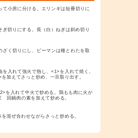
って小房に分ける。エリンギは短冊切りに
のそぎ切りにする。長（白）ねぎは斜め切り
のざく切りにし、ピーマンは種とわたを取
油を入れて強火で熱し、<1>を入れて焼く。
3>を加えてさっと炒め、一旦取り出す。
<2>を入れて中火で炒める。鶏もも肉に火が
ICE 回鍋肉の素を加えて炒める。
全体を混ぜ合わせながらさっと炒める。