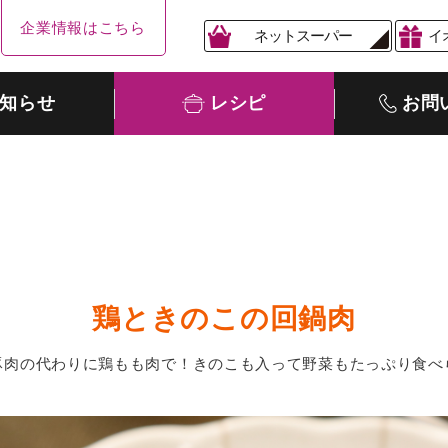
企業情報はこちら
ネットスーパー
イ
知らせ
レシピ
お問
鶏ときのこの回鍋肉
豚肉の代わりに鶏もも肉で！きのこも入って野菜もたっぷり食べ