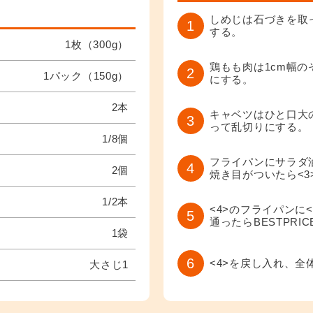
しめじは石づきを取
1
する。
1枚（300g）
鶏もも肉は1cm幅
2
1パック（150g）
にする。
2本
キャベツはひと口大
3
って乱切りにする。
1/8個
フライパンにサラダ
4
2個
焼き目がついたら<
1/2本
<4>のフライパンに
5
通ったらBESTPR
1袋
6
<4>を戻し入れ、
大さじ1