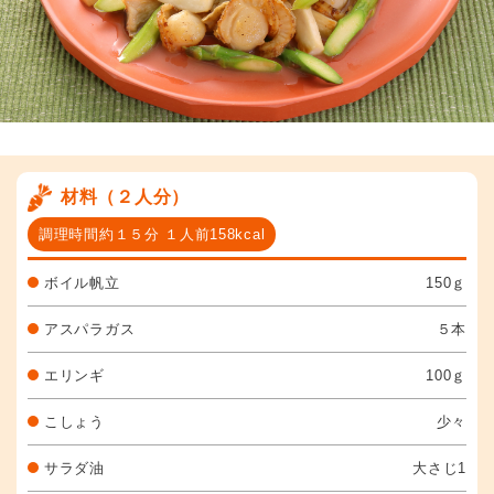
材料（２人分）
調理時間約１５分 １人前158kcal
ボイル帆立
150ｇ
アスパラガス
５本
エリンギ
100ｇ
こしょう
少々
サラダ油
大さじ1