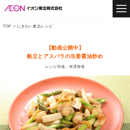
TOP
にぎわい東北レシピ
【動画公開中】
帆立とアスパラの生姜醤油炒め
レシピ作成：米澤智美