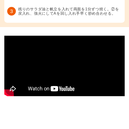
残りのサラダ油と帆立を入れて両面を1分ずつ焼く。②を
3
戻入れ、強火にしてAを回し入れ手早く炒め合わせる。