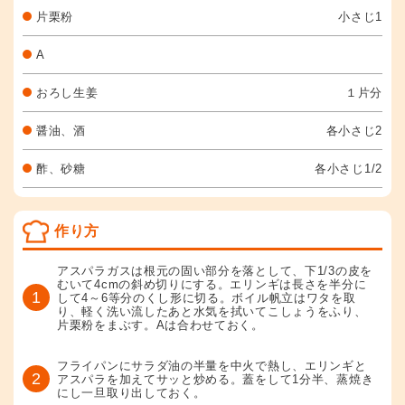
片栗粉
小さじ1
A
おろし生姜
１片分
醤油、酒
各小さじ2
酢、砂糖
各小さじ1/2
作り方
アスパラガスは根元の固い部分を落として、下1/3の皮を
むいて4cmの斜め切りにする。エリンギは長さを半分に
1
して4～6等分のくし形に切る。ボイル帆立はワタを取
り、軽く洗い流したあと水気を拭いてこしょうをふり、
片栗粉をまぶす。Aは合わせておく。
フライパンにサラダ油の半量を中火で熱し、エリンギと
2
アスパラを加えてサッと炒める。蓋をして1分半、蒸焼き
にし一旦取り出しておく。