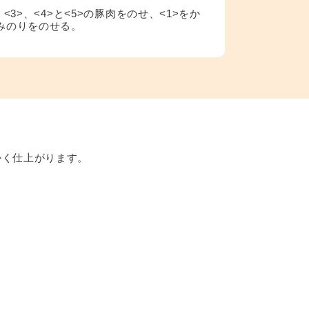
<3>、<4>と<5>の豚肉をのせ、<1>をか
みのりをのせる。
。
かく仕上がります。