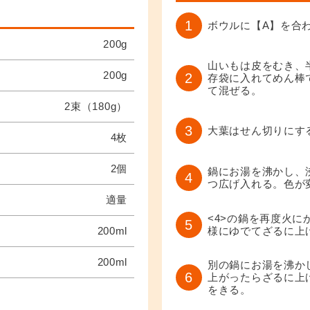
1
ボウルに【A】を合
200g
山いもは皮をむき、
200g
2
存袋に入れてめん棒
て混ぜる。
2束（180g）
3
大葉はせん切りにす
4枚
2個
鍋にお湯を沸かし、
4
つ広げ入れる。色が
適量
<4>の鍋を再度火
5
200ml
様にゆでてざるに上
200ml
別の鍋にお湯を沸か
6
上がったらざるに上
をきる。