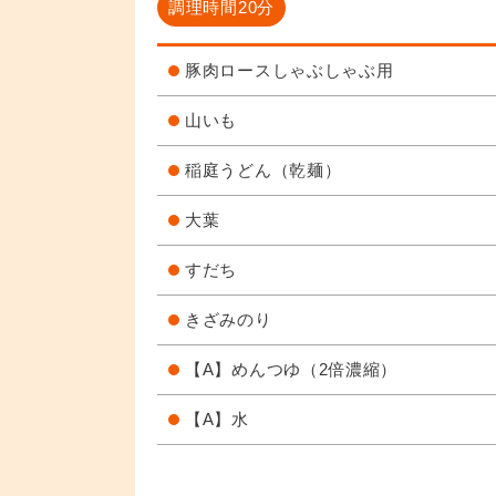
調理時間20分
豚肉ロースしゃぶしゃぶ用
山いも
稲庭うどん（乾麺）
大葉
すだち
きざみのり
【A】めんつゆ（2倍濃縮）
【A】水