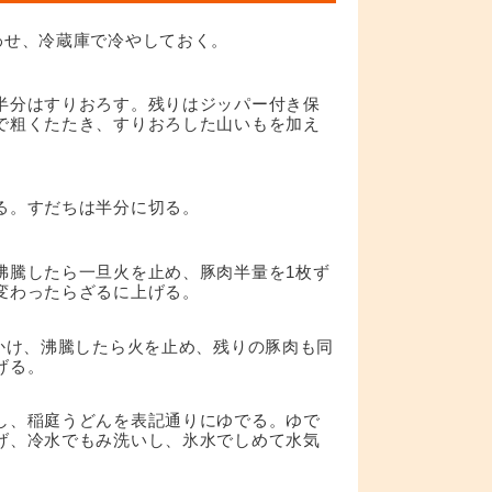
わせ、冷蔵庫で冷やしておく。
半分はすりおろす。残りはジッパー付き保
で粗くたたき、すりおろした山いもを加え
る。すだちは半分に切る。
沸騰したら一旦火を止め、豚肉半量を1枚ず
変わったらざるに上げる。
にかけ、沸騰したら火を止め、残りの豚肉も同
げる。
し、稲庭うどんを表記通りにゆでる。ゆで
げ、冷水でもみ洗いし、氷水でしめて水気