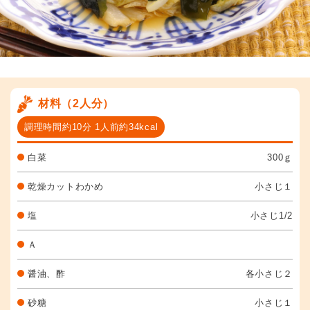
材料（2人分）
調理時間約10分 1人前約34kcal
白菜
300ｇ
乾燥カットわかめ
小さじ１
塩
小さじ1/2
Ａ
醤油、酢
各小さじ２
砂糖
小さじ１