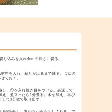
切り込みを入れ4cmの長さに切る。
A材料を入れ、粘りが出るまで練る。つゆの
わせておく。
熱し、①を入れ焼き目をつける。裏返して
加え、煮立ったら1分煮る。水を加え、再び
として3分煮て取り出す。
ネを8等分し、丸めながら落とし入れる。ア