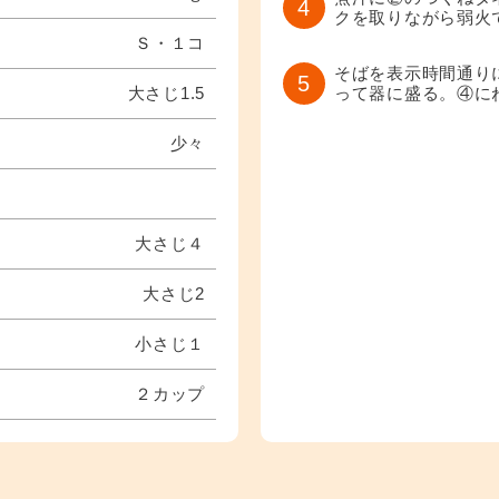
4
クを取りながら弱火
Ｓ・１コ
そばを表示時間通り
5
大さじ1.5
って器に盛る。④に
少々
大さじ４
大さじ2
小さじ１
２カップ