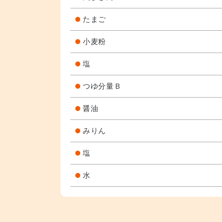
たまご
小麦粉
塩
つゆ分量Ｂ
醤油
みりん
塩
水