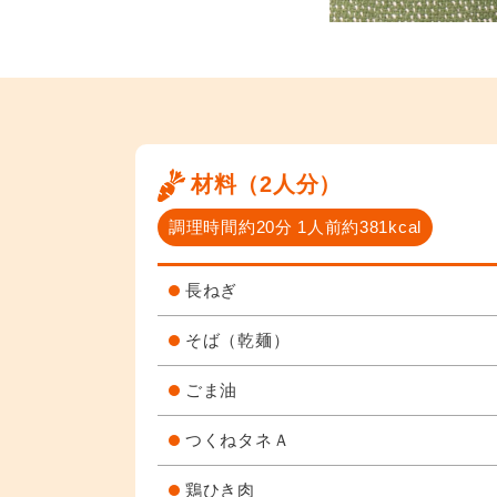
材料（2人分）
調理時間約20分 1人前約381kcal
長ねぎ
そば（乾麺）
ごま油
つくねタネＡ
鶏ひき肉