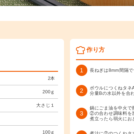
作り方
1
長ねぎは8mm間隔で
2本
ボウルにつくねタネ
2
200ｇ
分量Bの水以外を合
大さじ１
鍋にごま油を中火で
3
②の合わせ調味料を
煮立ったら弱火にお
100ｇ
煮汁に②のつくねタ