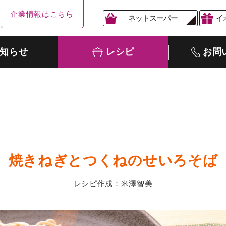
企業情報はこちら
ネットスーパー
イ
知らせ
レシピ
お問
焼きねぎとつくねのせいろそば
レシピ作成：米澤智美