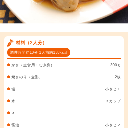
材料（2人分）
調理時間約10分 1人前約138kcal
かき（生食用・むき身）
300ｇ
焼きのり（全形）
2枚
塩
小さじ１
水
３カップ
Ａ
醤油
小さじ２