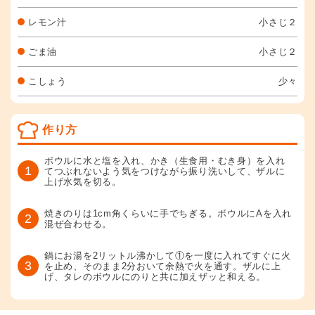
レモン汁
小さじ２
ごま油
小さじ２
こしょう
少々
作り方
ボウルに水と塩を入れ、かき（生食用・むき身）を入れ
1
てつぶれないよう気をつけながら振り洗いして、ザルに
上げ水気を切る。
焼きのりは1cm角くらいに手でちぎる。ボウルにAを入れ
2
混ぜ合わせる。
鍋にお湯を2リットル沸かして①を一度に入れてすぐに火
3
を止め、そのまま2分おいて余熱で火を通す。ザルに上
げ、タレのボウルにのりと共に加えザッと和える。