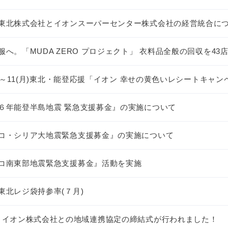
東北株式会社とイオンスーパーセンター株式会社の経営統合に
服へ。「MUDA ZERO プロジェクト」 衣料品全般の回収を43
(金)～11(月)東北・能登応援「イオン 幸せの黄色いレシートキャン
６年能登半島地震 緊急支援募金』の実施について
コ・シリア大地震緊急支援募金』の実施について
コ南東部地震緊急支援募金』活動を実施
東北レジ袋持参率(７月)
とイオン株式会社との地域連携協定の締結式が行われました！