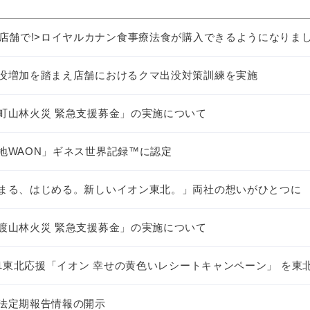
店舗で!>ロイヤルカナン食事療法食が購入できるようになりました
没増加を踏まえ店舗におけるクマ出没対策訓練を実施
町山林火災 緊急支援募金」の実施について
地WAON」ギネス世界記録™に認定
まる、はじめる。新しいイオン東北。」両社の想いがひとつに
渡山林火災 緊急支援募金」の実施について
～11東北応援「イオン 幸せの黄色いレシートキャンペーン」 を
法定期報告情報の開示