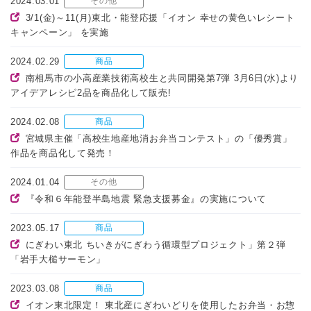
2024.03.01
その他
3/1(金)～11(月)東北・能登応援「イオン 幸せの黄色いレシート
キャンペーン」 を実施
2024.02.29
商品
南相馬市の小高産業技術高校生と共同開発第7弾 3月6日(水)より
アイデアレシピ2品を商品化して販売!
2024.02.08
商品
宮城県主催「高校生地産地消お弁当コンテスト」の「優秀賞」
作品を商品化して発売！
2024.01.04
その他
『令和６年能登半島地震 緊急支援募金』の実施について
2023.05.17
商品
にぎわい東北 ちいきがにぎわう循環型プロジェクト」第２弾
「岩手大槌サーモン」
2023.03.08
商品
イオン東北限定！ 東北産にぎわいどりを使用したお弁当・お惣