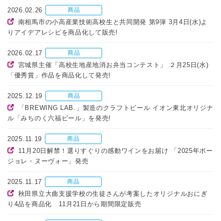
2026.02.26
商品
南相馬市の小高産業技術高校生と共同開発 第9弾 3月4日(水)よ
りアイデアレシピを商品化して販売!
2026.02.17
商品
宮城県主催「高校生地産地消お弁当コンテスト」 ２月25日(水)
「優秀賞」作品を商品化して発売!
2025.12.19
商品
「BREWING LAB.」製造のクラフトビール イオン東北オリジナ
ル「みちのく六福ビール」を発売!
2025.11.19
商品
11月20日解禁！選りすぐりの感動ワインをお届け 「2025年ボー
ジョレ・ヌーヴォー」発売
2025.11.17
商品
秋田県立大曲支援学校の生徒さんが考案したオリジナルおにぎ
り4品を商品化 11月21日から期間限定販売