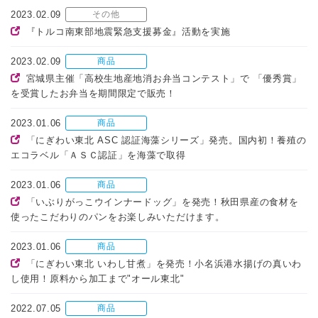
2023.02.09
その他
『トルコ南東部地震緊急支援募金』活動を実施
2023.02.09
商品
宮城県主催「高校生地産地消お弁当コンテスト」で 「優秀賞」
を受賞したお弁当を期間限定で販売！
2023.01.06
商品
「にぎわい東北 ASC 認証海藻シリーズ」発売。国内初！養殖の
エコラベル「ＡＳＣ認証」を海藻で取得
2023.01.06
商品
「いぶりがっこウインナードッグ」を発売！秋田県産の食材を
使ったこだわりのパンをお楽しみいただけます。
2023.01.06
商品
「にぎわい東北 いわし甘煮」を発売！小名浜港水揚げの真いわ
し使用！原料から加工まで"オール東北"
2022.07.05
商品