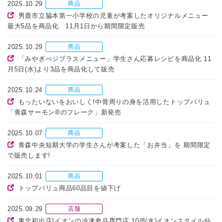
2025.10.29
商品
男鹿市立脇本第一小学校の児童が考案したオリジナルメニュー
最大5品を商品化 11月1日から期間限定販売
2025.10.29
商品
「みやぎべジプラスメニュー」学生さん応募レシピを商品化 11
月5日(水)より3品を商品化して販売
2025.10.24
商品
もったいないをおいしく!中骨周りの身を活用したトップバリュ
「青森サーモン®のフレーク」新発売
2025.10.07
商品
青森中央短期大学の学生さんが考案した「お弁当」を 期間限定
で販売します!
2025.10.01
商品
トップバリュ商品60品目を値下げ
2025.09.29
店舗
東北初出店!イオンの冷凍食品専門店 10/8(水)イオンスタイル仙