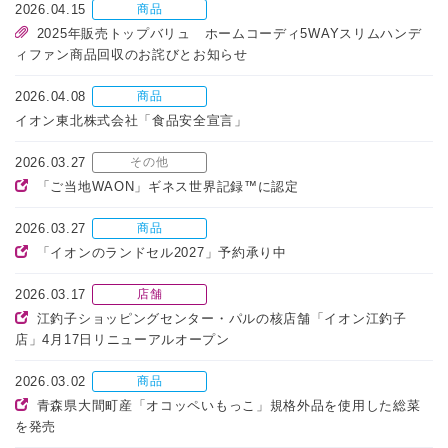
2026.04.15
商品
2025年販売トップバリュ ホームコーディ5WAYスリムハンデ
ィファン商品回収のお詫びとお知らせ
2026.04.08
商品
イオン東北株式会社「食品安全宣言」
2026.03.27
その他
「ご当地WAON」ギネス世界記録™に認定
2026.03.27
商品
「イオンのランドセル2027」予約承り中
2026.03.17
店舗
江釣子ショッピングセンター・パルの核店舗「イオン江釣子
店」4月17日リニューアルオープン
2026.03.02
商品
青森県大間町産「オコッペいもっこ」規格外品を使用した総菜
を発売