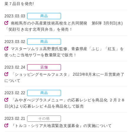
菜７品目を発売!
2023.03.03
商品
南相馬市の小高産業技術高校生と共同開発 第6弾 3月8日(水)
「笑顔引き出す北寄貝弁当」を発売！
2023.03.02
商品
マスターソムリエ高野豊氏監修、青森県産「ふじ」「紅玉」を
使ったご当地サワーを数量限定で販売！
2023.02.24
店舗
「ショッピングモールフェスタ」 2023年8月末に一旦営業終了
について
2023.02.22
商品
「みやぎべジプラスメニュー」の応募レシピを商品化 ２月２８
日(火)より応募レシピ４品を商品化して販売
2023.02.21
その他
『トルコ・シリア大地震緊急支援募金』の実施について