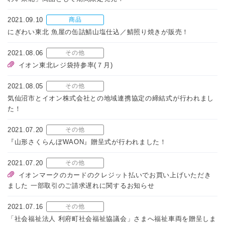
2021.09.10
商品
にぎわい東北 魚屋の缶詰鯖山塩仕込／鯖照り焼きが販売！
2021.08.06
その他
イオン東北レジ袋持参率(７月)
2021.08.05
その他
気仙沼市とイオン株式会社との地域連携協定の締結式が行われまし
た！
2021.07.20
その他
『山形さくらんぼWAON』贈呈式が行われました！
2021.07.20
その他
イオンマークのカードのクレジット払いでお買い上げいただき
ました 一部取引のご請求遅れに関するお知らせ
2021.07.16
その他
「社会福祉法人 利府町社会福祉協議会」さまへ福祉車両を贈呈しま