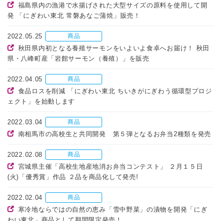
福島県内の漁港で水揚げされた大型サイズの原料を使用して開
発 「にぎわい東北 常磐あなご蒲焼」販売！
2022.05.25
商品
秋田県内初となる養殖サーモンをいよいよ食卓へお届け！ 秋田
県・八峰町産「岩館サーモン（養殖）」を販売
2022.04.05
商品
食品ロスを削減 「にぎわい東北 ちいきがにぎわう循環型プロジ
ェクト」を始動します
2022.03.04
商品
南相馬市の高校生と共同開発 第５弾となるお弁当2種類を発売
2022.02.08
商品
宮城県主催「高校生地産地消お弁当コンテスト」 ２月１５日
(火)「優秀賞」作品 ２品を商品化して発売!
2022.02.04
商品
寒冷地ならではの自然の恵み「雪中野菜」の漬物を開発「にぎ
わい東北」商品として期間限定発売！