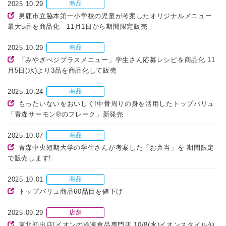
2025.10.29
商品
男鹿市立脇本第一小学校の児童が考案したオリジナルメニュー
最大5品を商品化 11月1日から期間限定販売
2025.10.29
商品
「みやぎべジプラスメニュー」学生さん応募レシピを商品化 11
月5日(水)より3品を商品化して販売
2025.10.24
商品
もったいないをおいしく!中骨周りの身を活用したトップバリュ
「青森サーモン®のフレーク」新発売
2025.10.07
商品
青森中央短期大学の学生さんが考案した「お弁当」を 期間限定
で販売します!
2025.10.01
商品
トップバリュ商品60品目を値下げ
2025.09.29
店舗
東北初出店!イオンの冷凍食品専門店 10/8(水)イオンスタイル仙