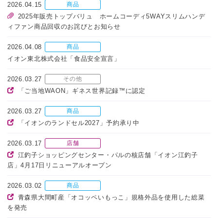
2026.04.15
商品
2025年販売トップバリュ ホームコーディ5WAYスリムハンデ
ィファン商品回収のお詫びとお知らせ
2026.04.08
商品
イオン東北株式会社「食品安全宣言」
2026.03.27
その他
「ご当地WAON」ギネス世界記録™に認定
2026.03.27
商品
「イオンのランドセル2027」予約承り中
2026.03.17
店舗
江釣子ショッピングセンター・パルの核店舗「イオン江釣子
店」4月17日リニューアルオープン
2026.03.02
商品
青森県大間町産「オコッペいもっこ」規格外品を使用した総菜
を発売