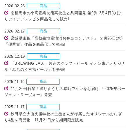
2026.02.26
商品
南相馬市の小高産業技術高校生と共同開発 第9弾 3月4日(水)よ
りアイデアレシピを商品化して販売!
2026.02.17
商品
宮城県主催「高校生地産地消お弁当コンテスト」 ２月25日(水)
「優秀賞」作品を商品化して発売!
2025.12.19
商品
「BREWING LAB.」製造のクラフトビール イオン東北オリジナ
ル「みちのく六福ビール」を発売!
2025.11.19
商品
11月20日解禁！選りすぐりの感動ワインをお届け 「2025年ボー
ジョレ・ヌーヴォー」発売
2025.11.17
商品
秋田県立大曲支援学校の生徒さんが考案したオリジナルおにぎ
り4品を商品化 11月21日から期間限定販売