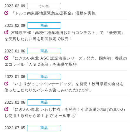
2023.02.09
その他
『トルコ南東部地震緊急支援募金』活動を実施
2023.02.09
商品
宮城県主催「高校生地産地消お弁当コンテスト」で 「優秀賞」
を受賞したお弁当を期間限定で販売！
2023.01.06
商品
「にぎわい東北 ASC 認証海藻シリーズ」発売。国内初！養殖の
エコラベル「ＡＳＣ認証」を海藻で取得
2023.01.06
商品
「いぶりがっこウインナードッグ」を発売！秋田県産の食材を
使ったこだわりのパンをお楽しみいただけます。
2023.01.06
商品
「にぎわい東北 いわし甘煮」を発売！小名浜港水揚げの真いわ
し使用！原料から加工まで"オール東北"
2022.07.05
商品