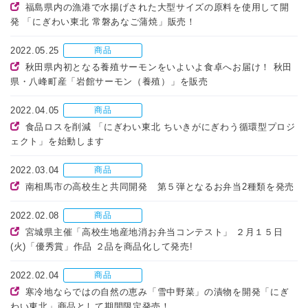
福島県内の漁港で水揚げされた大型サイズの原料を使用して開
発 「にぎわい東北 常磐あなご蒲焼」販売！
2022.05.25
商品
秋田県内初となる養殖サーモンをいよいよ食卓へお届け！ 秋田
県・八峰町産「岩館サーモン（養殖）」を販売
2022.04.05
商品
食品ロスを削減 「にぎわい東北 ちいきがにぎわう循環型プロジ
ェクト」を始動します
2022.03.04
商品
南相馬市の高校生と共同開発 第５弾となるお弁当2種類を発売
2022.02.08
商品
宮城県主催「高校生地産地消お弁当コンテスト」 ２月１５日
(火)「優秀賞」作品 ２品を商品化して発売!
2022.02.04
商品
寒冷地ならではの自然の恵み「雪中野菜」の漬物を開発「にぎ
わい東北」商品として期間限定発売！