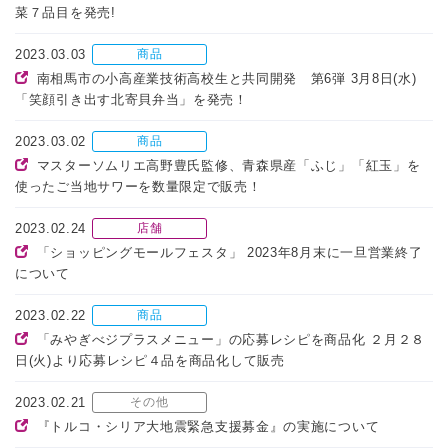
菜７品目を発売!
2023.03.03
商品
南相馬市の小高産業技術高校生と共同開発 第6弾 3月8日(水)
「笑顔引き出す北寄貝弁当」を発売！
2023.03.02
商品
マスターソムリエ高野豊氏監修、青森県産「ふじ」「紅玉」を
使ったご当地サワーを数量限定で販売！
2023.02.24
店舗
「ショッピングモールフェスタ」 2023年8月末に一旦営業終了
について
2023.02.22
商品
「みやぎべジプラスメニュー」の応募レシピを商品化 ２月２８
日(火)より応募レシピ４品を商品化して販売
2023.02.21
その他
『トルコ・シリア大地震緊急支援募金』の実施について