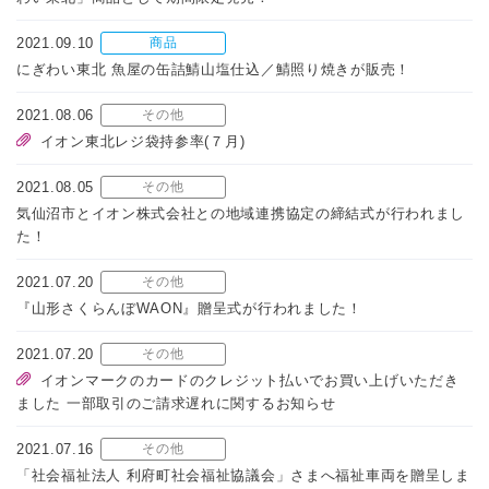
2021.09.10
商品
にぎわい東北 魚屋の缶詰鯖山塩仕込／鯖照り焼きが販売！
2021.08.06
その他
イオン東北レジ袋持参率(７月)
2021.08.05
その他
気仙沼市とイオン株式会社との地域連携協定の締結式が行われまし
た！
2021.07.20
その他
『山形さくらんぼWAON』贈呈式が行われました！
2021.07.20
その他
イオンマークのカードのクレジット払いでお買い上げいただき
ました 一部取引のご請求遅れに関するお知らせ
2021.07.16
その他
「社会福祉法人 利府町社会福祉協議会」さまへ福祉車両を贈呈しま