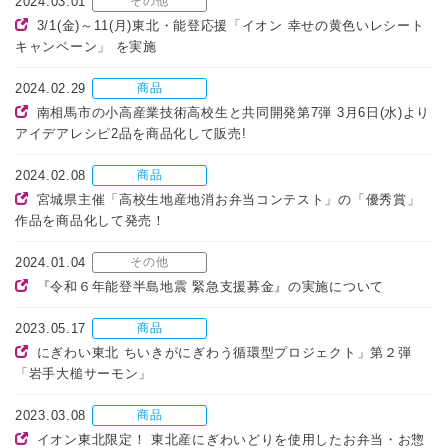
2024.03.01
その他
3/1(金)～11(月)東北・能登応援「イオン 幸せの黄色いレシート
キャンペーン」 を実施
2024.02.29
商品
南相馬市の小高産業技術高校生と共同開発第7弾 3月6日(水)より
アイデアレシピ2品を商品化して販売!
2024.02.08
商品
宮城県主催「高校生地産地消お弁当コンテスト」の「優秀賞」
作品を商品化して発売！
2024.01.04
その他
『令和６年能登半島地震 緊急支援募金』の実施について
2023.05.17
商品
にぎわい東北 ちいきがにぎわう循環型プロジェクト」第２弾
「岩手大槌サーモン」
2023.03.08
商品
イオン東北限定！ 東北産にぎわいどりを使用したお弁当・お惣