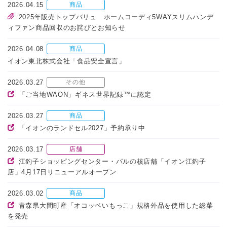
2026.04.15
商品
2025年販売トップバリュ ホームコーディ5WAYスリムハンデ
ィファン商品回収のお詫びとお知らせ
2026.04.08
商品
イオン東北株式会社「食品安全宣言」
2026.03.27
その他
「ご当地WAON」ギネス世界記録™に認定
2026.03.27
商品
「イオンのランドセル2027」予約承り中
2026.03.17
店舗
江釣子ショッピングセンター・パルの核店舗「イオン江釣子
店」4月17日リニューアルオープン
2026.03.02
商品
青森県大間町産「オコッペいもっこ」規格外品を使用した総菜
を発売