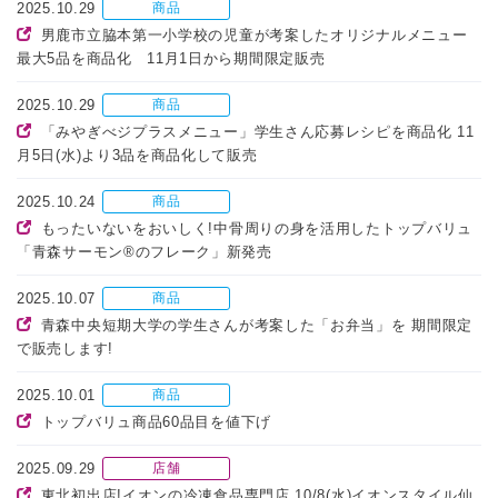
2025.10.29
商品
男鹿市立脇本第一小学校の児童が考案したオリジナルメニュー
最大5品を商品化 11月1日から期間限定販売
2025.10.29
商品
「みやぎべジプラスメニュー」学生さん応募レシピを商品化 11
月5日(水)より3品を商品化して販売
2025.10.24
商品
もったいないをおいしく!中骨周りの身を活用したトップバリュ
「青森サーモン®のフレーク」新発売
2025.10.07
商品
青森中央短期大学の学生さんが考案した「お弁当」を 期間限定
で販売します!
2025.10.01
商品
トップバリュ商品60品目を値下げ
2025.09.29
店舗
東北初出店!イオンの冷凍食品専門店 10/8(水)イオンスタイル仙