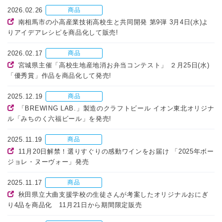
2026.02.26
商品
南相馬市の小高産業技術高校生と共同開発 第9弾 3月4日(水)よ
りアイデアレシピを商品化して販売!
2026.02.17
商品
宮城県主催「高校生地産地消お弁当コンテスト」 ２月25日(水)
「優秀賞」作品を商品化して発売!
2025.12.19
商品
「BREWING LAB.」製造のクラフトビール イオン東北オリジナ
ル「みちのく六福ビール」を発売!
2025.11.19
商品
11月20日解禁！選りすぐりの感動ワインをお届け 「2025年ボー
ジョレ・ヌーヴォー」発売
2025.11.17
商品
秋田県立大曲支援学校の生徒さんが考案したオリジナルおにぎ
り4品を商品化 11月21日から期間限定販売