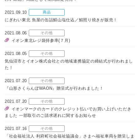
2021.09.10
商品
にぎわい東北 魚屋の缶詰鯖山塩仕込／鯖照り焼きが販売！
2021.08.06
その他
イオン東北レジ袋持参率(７月)
2021.08.05
その他
気仙沼市とイオン株式会社との地域連携協定の締結式が行われまし
た！
2021.07.20
その他
『山形さくらんぼWAON』贈呈式が行われました！
2021.07.20
その他
イオンマークのカードのクレジット払いでお買い上げいただき
ました 一部取引のご請求遅れに関するお知らせ
2021.07.16
その他
「社会福祉法人 利府町社会福祉協議会」さまへ福祉車両を贈呈しま