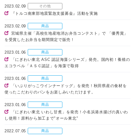
2023.02.09
その他
『トルコ南東部地震緊急支援募金』活動を実施
2023.02.09
商品
宮城県主催「高校生地産地消お弁当コンテスト」で 「優秀賞」
を受賞したお弁当を期間限定で販売！
2023.01.06
商品
「にぎわい東北 ASC 認証海藻シリーズ」発売。国内初！養殖の
エコラベル「ＡＳＣ認証」を海藻で取得
2023.01.06
商品
「いぶりがっこウインナードッグ」を発売！秋田県産の食材を
使ったこだわりのパンをお楽しみいただけます。
2023.01.06
商品
「にぎわい東北 いわし甘煮」を発売！小名浜港水揚げの真いわ
し使用！原料から加工まで"オール東北"
2022.07.05
商品