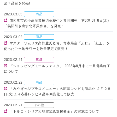
菜７品目を発売!
2023.03.03
商品
南相馬市の小高産業技術高校生と共同開発 第6弾 3月8日(水)
「笑顔引き出す北寄貝弁当」を発売！
2023.03.02
商品
マスターソムリエ高野豊氏監修、青森県産「ふじ」「紅玉」を
使ったご当地サワーを数量限定で販売！
2023.02.24
店舗
「ショッピングモールフェスタ」 2023年8月末に一旦営業終了
について
2023.02.22
商品
「みやぎべジプラスメニュー」の応募レシピを商品化 ２月２８
日(火)より応募レシピ４品を商品化して販売
2023.02.21
その他
『トルコ・シリア大地震緊急支援募金』の実施について