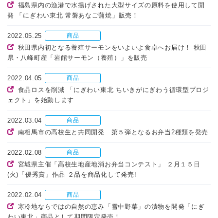
福島県内の漁港で水揚げされた大型サイズの原料を使用して開
発 「にぎわい東北 常磐あなご蒲焼」販売！
2022.05.25
商品
秋田県内初となる養殖サーモンをいよいよ食卓へお届け！ 秋田
県・八峰町産「岩館サーモン（養殖）」を販売
2022.04.05
商品
食品ロスを削減 「にぎわい東北 ちいきがにぎわう循環型プロジ
ェクト」を始動します
2022.03.04
商品
南相馬市の高校生と共同開発 第５弾となるお弁当2種類を発売
2022.02.08
商品
宮城県主催「高校生地産地消お弁当コンテスト」 ２月１５日
(火)「優秀賞」作品 ２品を商品化して発売!
2022.02.04
商品
寒冷地ならではの自然の恵み「雪中野菜」の漬物を開発「にぎ
わい東北」商品として期間限定発売！