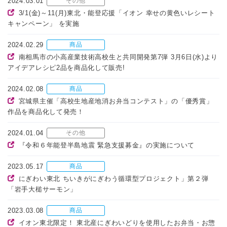
2024.03.01
その他
3/1(金)～11(月)東北・能登応援「イオン 幸せの黄色いレシート
キャンペーン」 を実施
2024.02.29
商品
南相馬市の小高産業技術高校生と共同開発第7弾 3月6日(水)より
アイデアレシピ2品を商品化して販売!
2024.02.08
商品
宮城県主催「高校生地産地消お弁当コンテスト」の「優秀賞」
作品を商品化して発売！
2024.01.04
その他
『令和６年能登半島地震 緊急支援募金』の実施について
2023.05.17
商品
にぎわい東北 ちいきがにぎわう循環型プロジェクト」第２弾
「岩手大槌サーモン」
2023.03.08
商品
イオン東北限定！ 東北産にぎわいどりを使用したお弁当・お惣