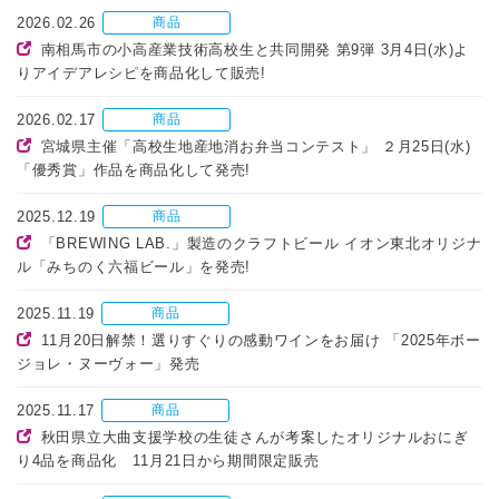
2026.02.26
商品
南相馬市の小高産業技術高校生と共同開発 第9弾 3月4日(水)よ
りアイデアレシピを商品化して販売!
2026.02.17
商品
宮城県主催「高校生地産地消お弁当コンテスト」 ２月25日(水)
「優秀賞」作品を商品化して発売!
2025.12.19
商品
「BREWING LAB.」製造のクラフトビール イオン東北オリジナ
ル「みちのく六福ビール」を発売!
2025.11.19
商品
11月20日解禁！選りすぐりの感動ワインをお届け 「2025年ボー
ジョレ・ヌーヴォー」発売
2025.11.17
商品
秋田県立大曲支援学校の生徒さんが考案したオリジナルおにぎ
り4品を商品化 11月21日から期間限定販売