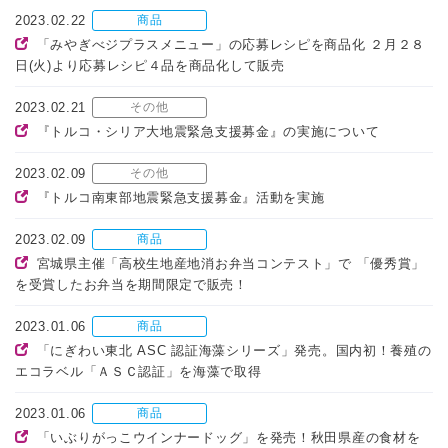
2023.02.22
商品
「みやぎべジプラスメニュー」の応募レシピを商品化 ２月２８
日(火)より応募レシピ４品を商品化して販売
2023.02.21
その他
『トルコ・シリア大地震緊急支援募金』の実施について
2023.02.09
その他
『トルコ南東部地震緊急支援募金』活動を実施
2023.02.09
商品
宮城県主催「高校生地産地消お弁当コンテスト」で 「優秀賞」
を受賞したお弁当を期間限定で販売！
2023.01.06
商品
「にぎわい東北 ASC 認証海藻シリーズ」発売。国内初！養殖の
エコラベル「ＡＳＣ認証」を海藻で取得
2023.01.06
商品
「いぶりがっこウインナードッグ」を発売！秋田県産の食材を