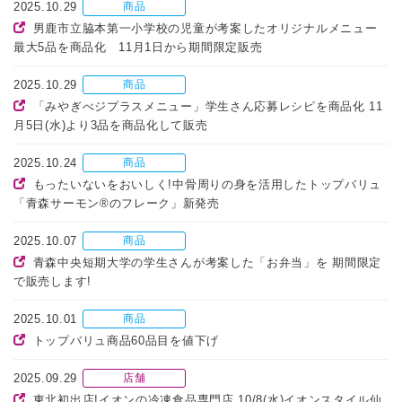
2025.10.29
商品
男鹿市立脇本第一小学校の児童が考案したオリジナルメニュー
最大5品を商品化 11月1日から期間限定販売
2025.10.29
商品
「みやぎべジプラスメニュー」学生さん応募レシピを商品化 11
月5日(水)より3品を商品化して販売
2025.10.24
商品
もったいないをおいしく!中骨周りの身を活用したトップバリュ
「青森サーモン®のフレーク」新発売
2025.10.07
商品
青森中央短期大学の学生さんが考案した「お弁当」を 期間限定
で販売します!
2025.10.01
商品
トップバリュ商品60品目を値下げ
2025.09.29
店舗
東北初出店!イオンの冷凍食品専門店 10/8(水)イオンスタイル仙