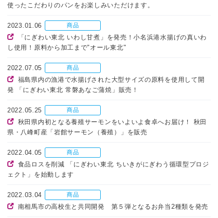
使ったこだわりのパンをお楽しみいただけます。
2023.01.06
商品
「にぎわい東北 いわし甘煮」を発売！小名浜港水揚げの真いわ
し使用！原料から加工まで"オール東北"
2022.07.05
商品
福島県内の漁港で水揚げされた大型サイズの原料を使用して開
発 「にぎわい東北 常磐あなご蒲焼」販売！
2022.05.25
商品
秋田県内初となる養殖サーモンをいよいよ食卓へお届け！ 秋田
県・八峰町産「岩館サーモン（養殖）」を販売
2022.04.05
商品
食品ロスを削減 「にぎわい東北 ちいきがにぎわう循環型プロジ
ェクト」を始動します
2022.03.04
商品
南相馬市の高校生と共同開発 第５弾となるお弁当2種類を発売