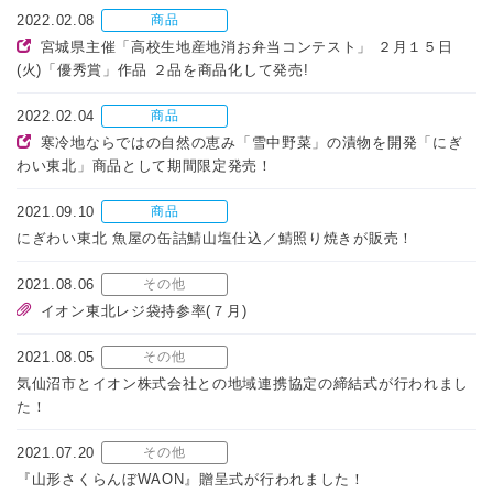
2022.02.08
商品
宮城県主催「高校生地産地消お弁当コンテスト」 ２月１５日
(火)「優秀賞」作品 ２品を商品化して発売!
2022.02.04
商品
寒冷地ならではの自然の恵み「雪中野菜」の漬物を開発「にぎ
わい東北」商品として期間限定発売！
2021.09.10
商品
にぎわい東北 魚屋の缶詰鯖山塩仕込／鯖照り焼きが販売！
2021.08.06
その他
イオン東北レジ袋持参率(７月)
2021.08.05
その他
気仙沼市とイオン株式会社との地域連携協定の締結式が行われまし
た！
2021.07.20
その他
『山形さくらんぼWAON』贈呈式が行われました！