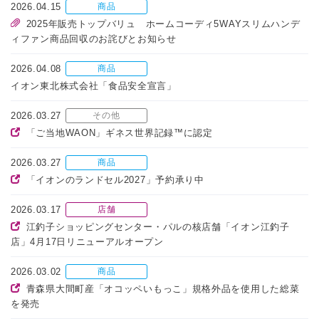
2026.04.15
商品
2025年販売トップバリュ ホームコーディ5WAYスリムハンデ
ィファン商品回収のお詫びとお知らせ
2026.04.08
商品
イオン東北株式会社「食品安全宣言」
2026.03.27
その他
「ご当地WAON」ギネス世界記録™に認定
2026.03.27
商品
「イオンのランドセル2027」予約承り中
2026.03.17
店舗
江釣子ショッピングセンター・パルの核店舗「イオン江釣子
店」4月17日リニューアルオープン
2026.03.02
商品
青森県大間町産「オコッペいもっこ」規格外品を使用した総菜
を発売