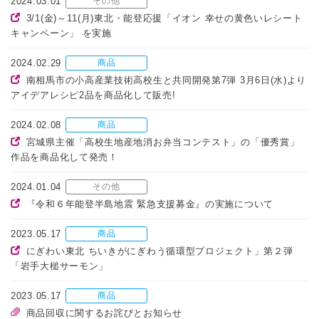
2024.03.01
その他
3/1(金)～11(月)東北・能登応援「イオン 幸せの黄色いレシート
キャンペーン」 を実施
2024.02.29
商品
南相馬市の小高産業技術高校生と共同開発第7弾 3月6日(水)より
アイデアレシピ2品を商品化して販売!
2024.02.08
商品
宮城県主催「高校生地産地消お弁当コンテスト」の「優秀賞」
作品を商品化して発売！
2024.01.04
その他
『令和６年能登半島地震 緊急支援募金』の実施について
2023.05.17
商品
にぎわい東北 ちいきがにぎわう循環型プロジェクト」第２弾
「岩手大槌サーモン」
2023.05.17
商品
商品回収に関するお詫びとお知らせ