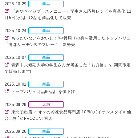
2025.10.29
商品
「みやぎべジプラスメニュー」学生さん応募レシピを商品化 11
月5日(水)より3品を商品化して販売
2025.10.24
商品
もったいないをおいしく!中骨周りの身を活用したトップバリュ
「青森サーモン®のフレーク」新発売
2025.10.07
商品
青森中央短期大学の学生さんが考案した「お弁当」を 期間限定
で販売します!
2025.10.01
商品
トップバリュ商品60品目を値下げ
2025.09.29
店舗
東北初出店!イオンの冷凍食品専門店 10/8(水)イオンスタイル仙
台上杉｢＠FROZEN｣開店
2025.09.26
商品