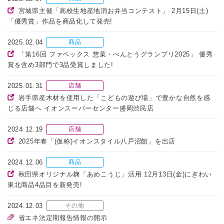
宮城県主催「高校生地産地消お弁当コンテスト」 2月15日(土)
「優秀賞」作品を商品化して発売!
2025.02.04
商品
「第16回 ファベックス 惣菜・べんとうグランプリ2025」 優秀
賞を含め3部門で3品受賞しました!
2025.01.31
店舗
岩手県産木材を使用した「こどもの遊び場」で豊かな自然を感
じる店舗へ イオンスーパーセンター盛岡渋民店
2024.12.19
店舗
2025年春「(仮称)イオンスタイル八戸沼館」を出店
2024.12.06
商品
秋田県オリジナル麹「あめこうじ」活用 12月13日(金)にぎわい
東北商品4品目を新発売!
2024.12.03
その他
省エネ法定期報告情報の開示