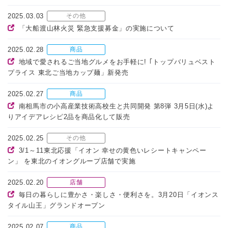
2025.03.03
その他
「大船渡山林火災 緊急支援募金」の実施について
2025.02.28
商品
地域で愛されるご当地グルメをお手軽に! ｢トップバリュベスト
プライス 東北ご当地カップ麺」新発売
2025.02.27
商品
南相馬市の小高産業技術高校生と共同開発 第8弾 3月5日(水)よ
りアイデアレシピ2品を商品化して販売
2025.02.25
その他
3/1～11東北応援「イオン 幸せの黄色いレシートキャンペー
ン」 を東北のイオングループ店舗で実施
2025.02.20
店舗
毎日の暮らしに豊かさ・楽しさ・便利さを。3月20日「イオンス
タイル山王」グランドオープン
2025.02.07
商品