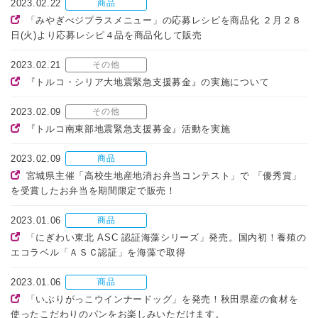
2023.02.22
商品
「みやぎべジプラスメニュー」の応募レシピを商品化 ２月２８
日(火)より応募レシピ４品を商品化して販売
2023.02.21
その他
『トルコ・シリア大地震緊急支援募金』の実施について
2023.02.09
その他
『トルコ南東部地震緊急支援募金』活動を実施
2023.02.09
商品
宮城県主催「高校生地産地消お弁当コンテスト」で 「優秀賞」
を受賞したお弁当を期間限定で販売！
2023.01.06
商品
「にぎわい東北 ASC 認証海藻シリーズ」発売。国内初！養殖の
エコラベル「ＡＳＣ認証」を海藻で取得
2023.01.06
商品
「いぶりがっこウインナードッグ」を発売！秋田県産の食材を
使ったこだわりのパンをお楽しみいただけます。