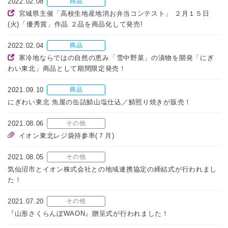
2022.02.08
商品
宮城県主催「高校生地産地消お弁当コンテスト」 ２月１５日
(火)「優秀賞」作品 ２品を商品化して発売!
2022.02.04
商品
寒冷地ならではの自然の恵み「雪中野菜」の漬物を開発「にぎ
わい東北」商品として期間限定発売！
2021.09.10
商品
にぎわい東北 魚屋の缶詰鯖山塩仕込／鯖照り焼きが販売！
2021.08.06
その他
イオン東北レジ袋持参率(７月)
2021.08.05
その他
気仙沼市とイオン株式会社との地域連携協定の締結式が行われまし
た！
2021.07.20
その他
『山形さくらんぼWAON』贈呈式が行われました！