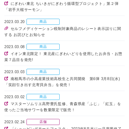
にぎわい東北 ちいきがにぎわう循環型プロジェクト」第２弾
「岩手大槌サーモン」
2023.03.20
商品
セルフメディケーション税制対象商品のレシート表示誤りに関
する お詫びとお知らせ
2023.03.08
商品
イオン東北限定！ 東北産にぎわいどりを使用したお弁当・お惣
菜７品目を発売!
2023.03.03
商品
南相馬市の小高産業技術高校生と共同開発 第6弾 3月8日(水)
「笑顔引き出す北寄貝弁当」を発売！
2023.03.02
商品
マスターソムリエ高野豊氏監修、青森県産「ふじ」「紅玉」を
使ったご当地サワーを数量限定で販売！
2023.02.24
店舗
「ショッピングモールフェスタ」 2023年8月末に一旦営業終了