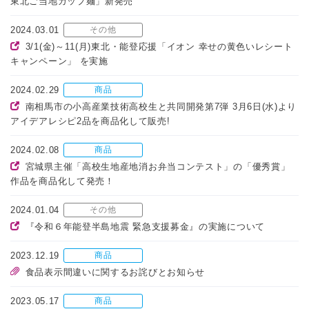
東北ご当地カップ麺」新発売
2024.03.01
その他
3/1(金)～11(月)東北・能登応援「イオン 幸せの黄色いレシート
キャンペーン」 を実施
2024.02.29
商品
南相馬市の小高産業技術高校生と共同開発第7弾 3月6日(水)より
アイデアレシピ2品を商品化して販売!
2024.02.08
商品
宮城県主催「高校生地産地消お弁当コンテスト」の「優秀賞」
作品を商品化して発売！
2024.01.04
その他
『令和６年能登半島地震 緊急支援募金』の実施について
2023.12.19
商品
食品表示間違いに関するお詫びとお知らせ
2023.05.17
商品