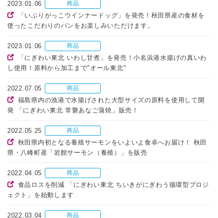
2023.01.06
商品
「いぶりがっこウインナードッグ」を発売！秋田県産の食材を
使ったこだわりのパンをお楽しみいただけます。
2023.01.06
商品
「にぎわい東北 いわし甘煮」を発売！小名浜港水揚げの真いわ
し使用！原料から加工まで"オール東北"
2022.07.05
商品
福島県内の漁港で水揚げされた大型サイズの原料を使用して開
発 「にぎわい東北 常磐あなご蒲焼」販売！
2022.05.25
商品
秋田県内初となる養殖サーモンをいよいよ食卓へお届け！ 秋田
県・八峰町産「岩館サーモン（養殖）」を販売
2022.04.05
商品
食品ロスを削減 「にぎわい東北 ちいきがにぎわう循環型プロジ
ェクト」を始動します
2022.03.04
商品