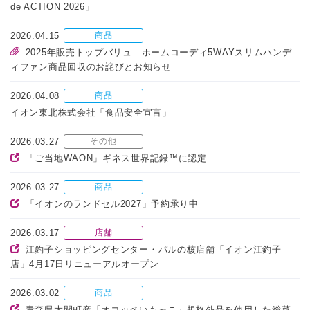
de ACTION 2026」
2026.04.15
商品
2025年販売トップバリュ ホームコーディ5WAYスリムハンデ
ィファン商品回収のお詫びとお知らせ
2026.04.08
商品
イオン東北株式会社「食品安全宣言」
2026.03.27
その他
「ご当地WAON」ギネス世界記録™に認定
2026.03.27
商品
「イオンのランドセル2027」予約承り中
2026.03.17
店舗
江釣子ショッピングセンター・パルの核店舗「イオン江釣子
店」4月17日リニューアルオープン
2026.03.02
商品
青森県大間町産「オコッペいもっこ」規格外品を使用した総菜