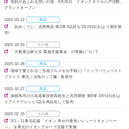
笑顔があふれる憩いの場 4月25日「イオンスタイル八戸沼館」
グランドオープン
2025.03.12
商品
「あめこうじ」活用商品 第2弾 9品目を3月18日(火)より順次発
売!
2025.03.03
その他
「大船渡山林火災 緊急支援募金」の実施について
2025.02.28
商品
地域で愛されるご当地グルメをお手軽に! ｢トップバリュベスト
プライス 東北ご当地カップ麺」新発売
2025.02.27
商品
南相馬市の小高産業技術高校生と共同開発 第8弾 3月5日(水)よ
りアイデアレシピ2品を商品化して販売
2025.02.25
その他
3/1～11東北応援「イオン 幸せの黄色いレシートキャンペー
ン」 を東北のイオングループ店舗で実施