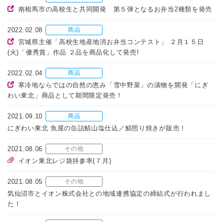
南相馬市の高校生と共同開発 第５弾となるお弁当2種類を発売
2022.02.08
商品
宮城県主催「高校生地産地消お弁当コンテスト」 ２月１５日
(火)「優秀賞」作品 ２品を商品化して発売!
2022.02.04
商品
寒冷地ならではの自然の恵み「雪中野菜」の漬物を開発「にぎ
わい東北」商品として期間限定発売！
2021.09.10
商品
にぎわい東北 魚屋の缶詰鯖山塩仕込／鯖照り焼きが販売！
2021.08.06
その他
イオン東北レジ袋持参率(７月)
2021.08.05
その他
気仙沼市とイオン株式会社との地域連携協定の締結式が行われまし
た！