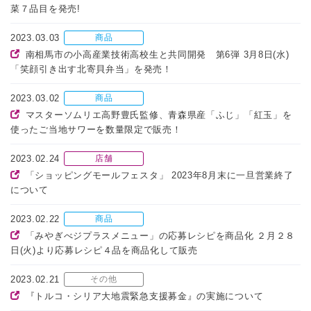
菜７品目を発売!
2023.03.03
商品
南相馬市の小高産業技術高校生と共同開発 第6弾 3月8日(水)
「笑顔引き出す北寄貝弁当」を発売！
2023.03.02
商品
マスターソムリエ高野豊氏監修、青森県産「ふじ」「紅玉」を
使ったご当地サワーを数量限定で販売！
2023.02.24
店舗
「ショッピングモールフェスタ」 2023年8月末に一旦営業終了
について
2023.02.22
商品
「みやぎべジプラスメニュー」の応募レシピを商品化 ２月２８
日(火)より応募レシピ４品を商品化して販売
2023.02.21
その他
『トルコ・シリア大地震緊急支援募金』の実施について