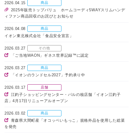
2026.04.15
商品
2025年販売トップバリュ ホームコーディ5WAYスリムハンデ
ィファン商品回収のお詫びとお知らせ
2026.04.08
商品
イオン東北株式会社「食品安全宣言」
2026.03.27
その他
「ご当地WAON」ギネス世界記録™に認定
2026.03.27
商品
「イオンのランドセル2027」予約承り中
2026.03.17
店舗
江釣子ショッピングセンター・パルの核店舗「イオン江釣子
店」4月17日リニューアルオープン
2026.03.02
商品
青森県大間町産「オコッペいもっこ」規格外品を使用した総菜
を発売