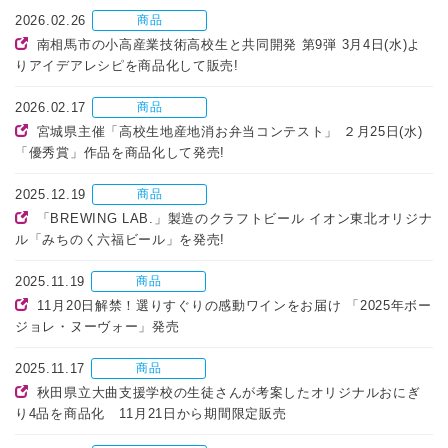
2026.02.26
商品
南相馬市の小高産業技術高校生と共同開発 第9弾 3月4日(水)よ
りアイデアレシピを商品化して販売!
2026.02.17
商品
宮城県主催「高校生地産地消お弁当コンテスト」 ２月25日(水)
「優秀賞」作品を商品化して発売!
2025.12.19
商品
「BREWING LAB.」製造のクラフトビール イオン東北オリジナ
ル「みちのく六福ビール」を発売!
2025.11.19
商品
11月20日解禁！選りすぐりの感動ワインをお届け 「2025年ボー
ジョレ・ヌーヴォー」発売
2025.11.17
商品
秋田県立大曲支援学校の生徒さんが考案したオリジナルおにぎ
り4品を商品化 11月21日から期間限定販売