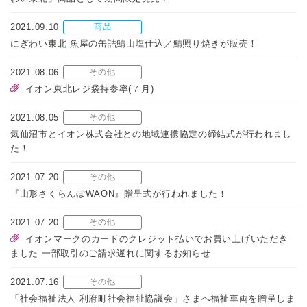
2021.09.10
商品
にぎわい東北 魚屋の缶詰鯖山塩仕込／鯖照り焼きが販売！
2021.08.06
その他
イオン東北レジ袋持参率(７月)
2021.08.05
その他
気仙沼市とイオン株式会社との地域連携協定の締結式が行われまし
た！
2021.07.20
その他
『山形さくらんぼWAON』贈呈式が行われました！
2021.07.20
その他
イオンマークのカードのクレジット払いでお買い上げいただき
ました 一部取引のご請求遅れに関するお知らせ
2021.07.16
その他
「社会福祉法人 利府町社会福祉協議会」さまへ福祉車両を贈呈しま