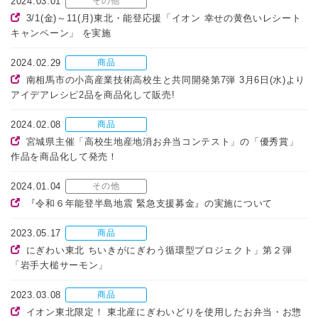
2024.03.01
その他
3/1(金)～11(月)東北・能登応援「イオン 幸せの黄色いレシート
キャンペーン」 を実施
2024.02.29
商品
南相馬市の小高産業技術高校生と共同開発第7弾 3月6日(水)より
アイデアレシピ2品を商品化して販売!
2024.02.08
商品
宮城県主催「高校生地産地消お弁当コンテスト」の「優秀賞」
作品を商品化して発売！
2024.01.04
その他
『令和６年能登半島地震 緊急支援募金』の実施について
2023.05.17
商品
にぎわい東北 ちいきがにぎわう循環型プロジェクト」第２弾
「岩手大槌サーモン」
2023.03.08
商品
イオン東北限定！ 東北産にぎわいどりを使用したお弁当・お惣