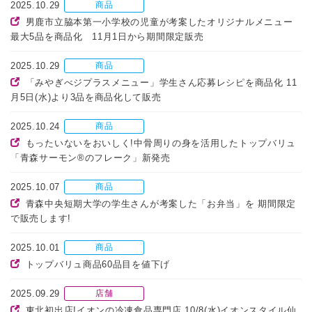
2025.10.29
商品
男鹿市立脇本第一小学校の児童が考案したオリジナルメニュー
最大5品を商品化 11月1日から期間限定販売
2025.10.29
商品
「みやぎべジプラスメニュー」学生さん応募レシピを商品化 11
月5日(水)より3品を商品化して販売
2025.10.24
商品
もったいないをおいしく!中骨周りの身を活用したトップバリュ
「青森サーモン®のフレーク」新発売
2025.10.07
商品
青森中央短期大学の学生さんが考案した「お弁当」を 期間限定
で販売します!
2025.10.01
商品
トップバリュ商品60品目を値下げ
2025.09.29
店舗
東北初出店!イオンの冷凍食品専門店 10/8(水)イオンスタイル仙