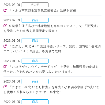
2023.02.09
その他
『トルコ南東部地震緊急支援募金』活動を実施
2023.02.09
商品
宮城県主催「高校生地産地消お弁当コンテスト」で 「優秀賞」
を受賞したお弁当を期間限定で販売！
2023.01.06
商品
「にぎわい東北 ASC 認証海藻シリーズ」発売。国内初！養殖の
エコラベル「ＡＳＣ認証」を海藻で取得
2023.01.06
商品
「いぶりがっこウインナードッグ」を発売！秋田県産の食材を
使ったこだわりのパンをお楽しみいただけます。
2023.01.06
商品
「にぎわい東北 いわし甘煮」を発売！小名浜港水揚げの真いわ
し使用！原料から加工まで"オール東北"
2022.07.05
商品