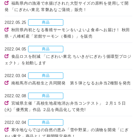
福島県内の漁港で水揚げされた大型サイズの原料を使用して開
発 「にぎわい東北 常磐あなご蒲焼」販売！
2022.05.25
商品
秋田県内初となる養殖サーモンをいよいよ食卓へお届け！ 秋田
県・八峰町産「岩館サーモン（養殖）」を販売
2022.04.05
商品
食品ロスを削減 「にぎわい東北 ちいきがにぎわう循環型プロジ
ェクト」を始動します
2022.03.04
商品
南相馬市の高校生と共同開発 第５弾となるお弁当2種類を発売
2022.02.08
商品
宮城県主催「高校生地産地消お弁当コンテスト」 ２月１５日
(火)「優秀賞」作品 ２品を商品化して発売!
2022.02.04
商品
寒冷地ならではの自然の恵み「雪中野菜」の漬物を開発「にぎ
わい東北」商品として期間限定発売！