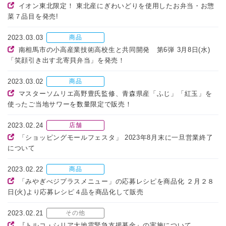
イオン東北限定！ 東北産にぎわいどりを使用したお弁当・お惣
菜７品目を発売!
2023.03.03
商品
南相馬市の小高産業技術高校生と共同開発 第6弾 3月8日(水)
「笑顔引き出す北寄貝弁当」を発売！
2023.03.02
商品
マスターソムリエ高野豊氏監修、青森県産「ふじ」「紅玉」を
使ったご当地サワーを数量限定で販売！
2023.02.24
店舗
「ショッピングモールフェスタ」 2023年8月末に一旦営業終了
について
2023.02.22
商品
「みやぎべジプラスメニュー」の応募レシピを商品化 ２月２８
日(火)より応募レシピ４品を商品化して販売
2023.02.21
その他
『トルコ・シリア大地震緊急支援募金』の実施について