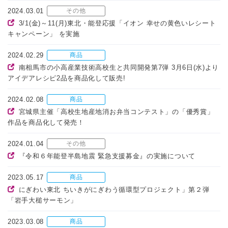
2024.03.01
その他
3/1(金)～11(月)東北・能登応援「イオン 幸せの黄色いレシート
キャンペーン」 を実施
2024.02.29
商品
南相馬市の小高産業技術高校生と共同開発第7弾 3月6日(水)より
アイデアレシピ2品を商品化して販売!
2024.02.08
商品
宮城県主催「高校生地産地消お弁当コンテスト」の「優秀賞」
作品を商品化して発売！
2024.01.04
その他
『令和６年能登半島地震 緊急支援募金』の実施について
2023.05.17
商品
にぎわい東北 ちいきがにぎわう循環型プロジェクト」第２弾
「岩手大槌サーモン」
2023.03.08
商品