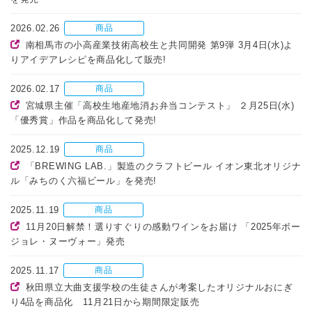
2026.02.26
商品
南相馬市の小高産業技術高校生と共同開発 第9弾 3月4日(水)よ
りアイデアレシピを商品化して販売!
2026.02.17
商品
宮城県主催「高校生地産地消お弁当コンテスト」 ２月25日(水)
「優秀賞」作品を商品化して発売!
2025.12.19
商品
「BREWING LAB.」製造のクラフトビール イオン東北オリジナ
ル「みちのく六福ビール」を発売!
2025.11.19
商品
11月20日解禁！選りすぐりの感動ワインをお届け 「2025年ボー
ジョレ・ヌーヴォー」発売
2025.11.17
商品
秋田県立大曲支援学校の生徒さんが考案したオリジナルおにぎ
り4品を商品化 11月21日から期間限定販売