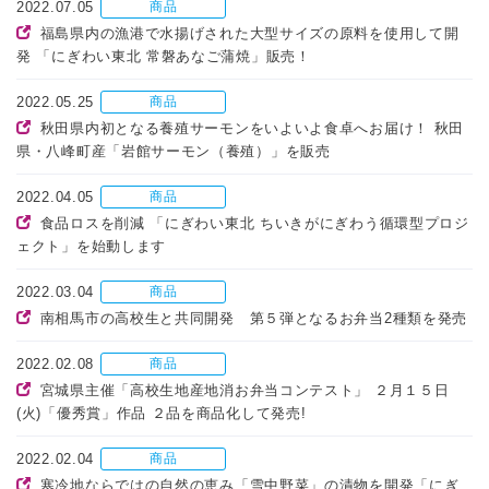
2022.07.05
商品
福島県内の漁港で水揚げされた大型サイズの原料を使用して開
発 「にぎわい東北 常磐あなご蒲焼」販売！
2022.05.25
商品
秋田県内初となる養殖サーモンをいよいよ食卓へお届け！ 秋田
県・八峰町産「岩館サーモン（養殖）」を販売
2022.04.05
商品
食品ロスを削減 「にぎわい東北 ちいきがにぎわう循環型プロジ
ェクト」を始動します
2022.03.04
商品
南相馬市の高校生と共同開発 第５弾となるお弁当2種類を発売
2022.02.08
商品
宮城県主催「高校生地産地消お弁当コンテスト」 ２月１５日
(火)「優秀賞」作品 ２品を商品化して発売!
2022.02.04
商品
寒冷地ならではの自然の恵み「雪中野菜」の漬物を開発「にぎ