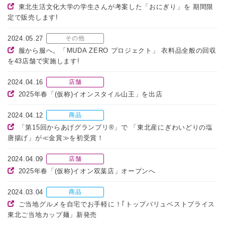
東北生活文化大学の学生さんが考案した「おにぎり」を 期間限
定で販売します!
2024.05.27
その他
服から服へ。「MUDA ZERO プロジェクト」 衣料品全般の回収
を43店舗で実施します!
2024.04.16
店舗
2025年春「(仮称)イオンスタイル山王」を出店
2024.04.12
商品
「第15回からあげグランプリ®」で 「東北産にぎわいどりの塩
唐揚げ」が≪金賞≫を初受賞！
2024.04.09
店舗
2025年春「(仮称)イオン双葉店」オープンへ
2024.03.04
商品
ご当地グルメを自宅でお手軽に！｢トップバリュベストプライス
東北ご当地カップ麺」新発売