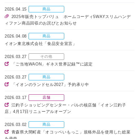
2026.04.15
商品
2025年販売トップバリュ ホームコーディ5WAYスリムハンデ
ィファン商品回収のお詫びとお知らせ
2026.04.08
商品
イオン東北株式会社「食品安全宣言」
2026.03.27
その他
「ご当地WAON」ギネス世界記録™に認定
2026.03.27
商品
「イオンのランドセル2027」予約承り中
2026.03.17
店舗
江釣子ショッピングセンター・パルの核店舗「イオン江釣子
店」4月17日リニューアルオープン
2026.03.02
商品
青森県大間町産「オコッペいもっこ」規格外品を使用した総菜
を発売