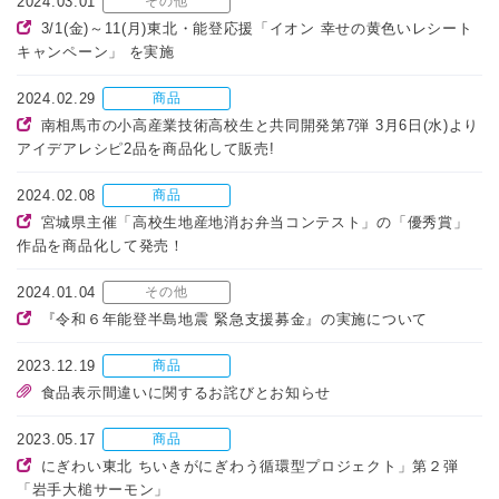
2024.03.01
その他
3/1(金)～11(月)東北・能登応援「イオン 幸せの黄色いレシート
キャンペーン」 を実施
2024.02.29
商品
南相馬市の小高産業技術高校生と共同開発第7弾 3月6日(水)より
アイデアレシピ2品を商品化して販売!
2024.02.08
商品
宮城県主催「高校生地産地消お弁当コンテスト」の「優秀賞」
作品を商品化して発売！
2024.01.04
その他
『令和６年能登半島地震 緊急支援募金』の実施について
2023.12.19
商品
食品表示間違いに関するお詫びとお知らせ
2023.05.17
商品
にぎわい東北 ちいきがにぎわう循環型プロジェクト」第２弾
「岩手大槌サーモン」