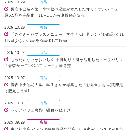
2025.10.29
商品
男鹿市立脇本第一小学校の児童が考案したオリジナルメニュー
最大5品を商品化 11月1日から期間限定販売
2025.10.29
商品
「みやぎべジプラスメニュー」学生さん応募レシピを商品化 11
月5日(水)より3品を商品化して販売
2025.10.24
商品
もったいないをおいしく!中骨周りの身を活用したトップバリュ
「青森サーモン®のフレーク」新発売
2025.10.07
商品
青森中央短期大学の学生さんが考案した「お弁当」を 期間限定
で販売します!
2025.10.01
商品
トップバリュ商品60品目を値下げ
2025.09.29
店舗
東北初出店!イオンの冷凍食品専門店 10/8(水)イオンスタイル仙