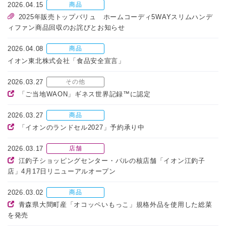
2026.04.15
商品
2025年販売トップバリュ ホームコーディ5WAYスリムハンデ
ィファン商品回収のお詫びとお知らせ
2026.04.08
商品
イオン東北株式会社「食品安全宣言」
2026.03.27
その他
「ご当地WAON」ギネス世界記録™に認定
2026.03.27
商品
「イオンのランドセル2027」予約承り中
2026.03.17
店舗
江釣子ショッピングセンター・パルの核店舗「イオン江釣子
店」4月17日リニューアルオープン
2026.03.02
商品
青森県大間町産「オコッペいもっこ」規格外品を使用した総菜
を発売