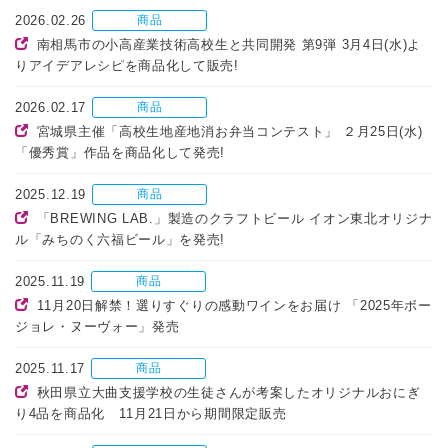
2026.02.26
商品
南相馬市の小高産業技術高校生と共同開発 第9弾 3月4日(水)よ
りアイデアレシピを商品化して販売!
2026.02.17
商品
宮城県主催「高校生地産地消お弁当コンテスト」 ２月25日(水)
「優秀賞」作品を商品化して発売!
2025.12.19
商品
「BREWING LAB.」製造のクラフトビール イオン東北オリジナ
ル「みちのく六福ビール」を発売!
2025.11.19
商品
11月20日解禁！選りすぐりの感動ワインをお届け 「2025年ボー
ジョレ・ヌーヴォー」発売
2025.11.17
商品
秋田県立大曲支援学校の生徒さんが考案したオリジナルおにぎ
り4品を商品化 11月21日から期間限定販売