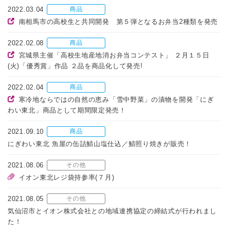
2022.03.04
商品
南相馬市の高校生と共同開発 第５弾となるお弁当2種類を発売
2022.02.08
商品
宮城県主催「高校生地産地消お弁当コンテスト」 ２月１５日
(火)「優秀賞」作品 ２品を商品化して発売!
2022.02.04
商品
寒冷地ならではの自然の恵み「雪中野菜」の漬物を開発「にぎ
わい東北」商品として期間限定発売！
2021.09.10
商品
にぎわい東北 魚屋の缶詰鯖山塩仕込／鯖照り焼きが販売！
2021.08.06
その他
イオン東北レジ袋持参率(７月)
2021.08.05
その他
気仙沼市とイオン株式会社との地域連携協定の締結式が行われまし
た！