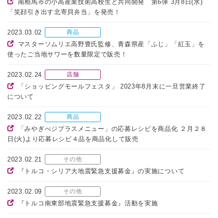
南相馬市の小高産業技術高校生と共同開発 第6弾 3月8日(水)
「笑顔引き出す北寄貝弁当」を発売！
2023.03.02
商品
マスターソムリエ高野豊氏監修、青森県産「ふじ」「紅玉」を
使ったご当地サワーを数量限定で販売！
2023.02.24
店舗
「ショッピングモールフェスタ」 2023年8月末に一旦営業終了
について
2023.02.22
商品
「みやぎべジプラスメニュー」の応募レシピを商品化 ２月２８
日(火)より応募レシピ４品を商品化して販売
2023.02.21
その他
『トルコ・シリア大地震緊急支援募金』の実施について
2023.02.09
その他
『トルコ南東部地震緊急支援募金』活動を実施