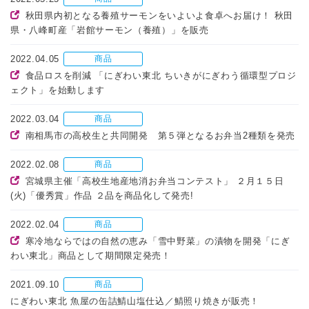
秋田県内初となる養殖サーモンをいよいよ食卓へお届け！ 秋田
県・八峰町産「岩館サーモン（養殖）」を販売
2022.04.05
商品
食品ロスを削減 「にぎわい東北 ちいきがにぎわう循環型プロジ
ェクト」を始動します
2022.03.04
商品
南相馬市の高校生と共同開発 第５弾となるお弁当2種類を発売
2022.02.08
商品
宮城県主催「高校生地産地消お弁当コンテスト」 ２月１５日
(火)「優秀賞」作品 ２品を商品化して発売!
2022.02.04
商品
寒冷地ならではの自然の恵み「雪中野菜」の漬物を開発「にぎ
わい東北」商品として期間限定発売！
2021.09.10
商品
にぎわい東北 魚屋の缶詰鯖山塩仕込／鯖照り焼きが販売！