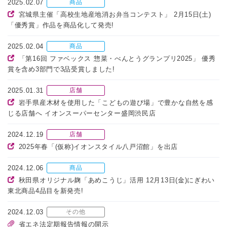
2025.02.07
商品
宮城県主催「高校生地産地消お弁当コンテスト」 2月15日(土)
「優秀賞」作品を商品化して発売!
2025.02.04
商品
「第16回 ファベックス 惣菜・べんとうグランプリ2025」 優秀
賞を含め3部門で3品受賞しました!
2025.01.31
店舗
岩手県産木材を使用した「こどもの遊び場」で豊かな自然を感
じる店舗へ イオンスーパーセンター盛岡渋民店
2024.12.19
店舗
2025年春「(仮称)イオンスタイル八戸沼館」を出店
2024.12.06
商品
秋田県オリジナル麹「あめこうじ」活用 12月13日(金)にぎわい
東北商品4品目を新発売!
2024.12.03
その他
省エネ法定期報告情報の開示