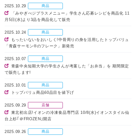
2025.10.29
商品
「みやぎべジプラスメニュー」学生さん応募レシピを商品化 11
月5日(水)より3品を商品化して販売
2025.10.24
商品
もったいないをおいしく!中骨周りの身を活用したトップバリュ
「青森サーモン®のフレーク」新発売
2025.10.07
商品
青森中央短期大学の学生さんが考案した「お弁当」を 期間限定
で販売します!
2025.10.01
商品
トップバリュ商品60品目を値下げ
2025.09.29
店舗
東北初出店!イオンの冷凍食品専門店 10/8(水)イオンスタイル仙
台上杉｢＠FROZEN｣開店
2025.09.26
商品