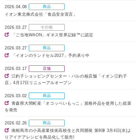
2026.04.08
商品
イオン東北株式会社「食品安全宣言」
2026.03.27
その他
「ご当地WAON」ギネス世界記録™に認定
2026.03.27
商品
「イオンのランドセル2027」予約承り中
2026.03.17
店舗
江釣子ショッピングセンター・パルの核店舗「イオン江釣子
店」4月17日リニューアルオープン
2026.03.02
商品
青森県大間町産「オコッペいもっこ」規格外品を使用した総菜
を発売
2026.02.26
商品
南相馬市の小高産業技術高校生と共同開発 第9弾 3月4日(水)よ
りアイデアレシピを商品化して販売!