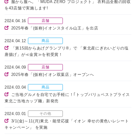
服から服へ。「MUDA ZERO プロジェクト」 衣料品全般の回収
を43店舗で実施します!
2024.04.16
店舗
2025年春「(仮称)イオンスタイル山王」を出店
2024.04.12
商品
「第15回からあげグランプリ®」で 「東北産にぎわいどりの塩
唐揚げ」が≪金賞≫を初受賞！
2024.04.09
店舗
2025年春「(仮称)イオン双葉店」オープンへ
2024.03.04
商品
ご当地グルメを自宅でお手軽に！｢トップバリュベストプライス
東北ご当地カップ麺」新発売
2024.03.01
その他
3/1(金)～11(月)東北・能登応援「イオン 幸せの黄色いレシート
キャンペーン」 を実施