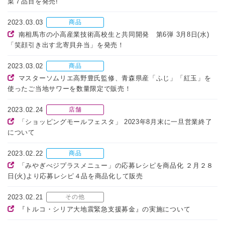
菜７品目を発売!
2023.03.03
商品
南相馬市の小高産業技術高校生と共同開発 第6弾 3月8日(水)
「笑顔引き出す北寄貝弁当」を発売！
2023.03.02
商品
マスターソムリエ高野豊氏監修、青森県産「ふじ」「紅玉」を
使ったご当地サワーを数量限定で販売！
2023.02.24
店舗
「ショッピングモールフェスタ」 2023年8月末に一旦営業終了
について
2023.02.22
商品
「みやぎべジプラスメニュー」の応募レシピを商品化 ２月２８
日(火)より応募レシピ４品を商品化して販売
2023.02.21
その他
『トルコ・シリア大地震緊急支援募金』の実施について