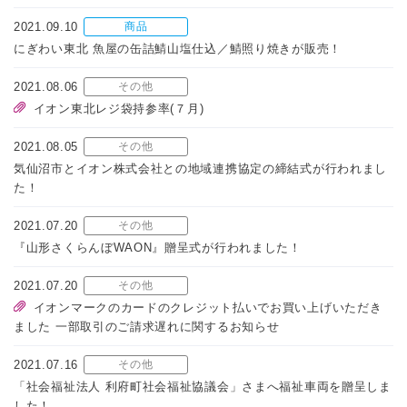
2021.09.10
商品
にぎわい東北 魚屋の缶詰鯖山塩仕込／鯖照り焼きが販売！
2021.08.06
その他
イオン東北レジ袋持参率(７月)
2021.08.05
その他
気仙沼市とイオン株式会社との地域連携協定の締結式が行われまし
た！
2021.07.20
その他
『山形さくらんぼWAON』贈呈式が行われました！
2021.07.20
その他
イオンマークのカードのクレジット払いでお買い上げいただき
ました 一部取引のご請求遅れに関するお知らせ
2021.07.16
その他
「社会福祉法人 利府町社会福祉協議会」さまへ福祉車両を贈呈しま
した！