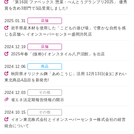
「第16回 ファベックス 惣菜・べんとうグランプリ2025」 優秀
賞を含め3部門で3品受賞しました!
2025.01.31
店舗
岩手県産木材を使用した「こどもの遊び場」で豊かな自然を感
じる店舗へ イオンスーパーセンター盛岡渋民店
2024.12.19
店舗
2025年春「(仮称)イオンスタイル八戸沼館」を出店
2024.12.06
商品
秋田県オリジナル麹「あめこうじ」活用 12月13日(金)にぎわい
東北商品4品目を新発売!
2024.12.03
その他
省エネ法定期報告情報の開示
2024.10.15
その他
イオン東北株式会社とイオンスーパーセンター株式会社の経営
統合について