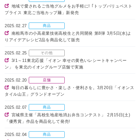
地域で愛されるご当地グルメをお手軽に! ｢トップバリュベスト
プライス 東北ご当地カップ麺」新発売
2025.02.27
商品
南相馬市の小高産業技術高校生と共同開発 第8弾 3月5日(水)よ
りアイデアレシピ2品を商品化して販売
2025.02.25
その他
3/1～11東北応援「イオン 幸せの黄色いレシートキャンペー
ン」 を東北のイオングループ店舗で実施
2025.02.20
店舗
毎日の暮らしに豊かさ・楽しさ・便利さを。3月20日「イオンス
タイル山王」グランドオープン
2025.02.07
商品
宮城県主催「高校生地産地消お弁当コンテスト」 2月15日(土)
「優秀賞」作品を商品化して発売!
2025.02.04
商品