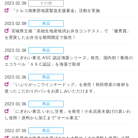
2023.02.09
その他
『トルコ南東部地震緊急支援募金』活動を実施
2023.02.09
商品
宮城県主催「高校生地産地消お弁当コンテスト」で 「優秀賞」
を受賞したお弁当を期間限定で販売！
2023.01.06
商品
「にぎわい東北 ASC 認証海藻シリーズ」発売。国内初！養殖の
エコラベル「ＡＳＣ認証」を海藻で取得
2023.01.06
商品
「いぶりがっこウインナードッグ」を発売！秋田県産の食材を
使ったこだわりのパンをお楽しみいただけます。
2023.01.06
商品
「にぎわい東北 いわし甘煮」を発売！小名浜港水揚げの真いわ
し使用！原料から加工まで"オール東北"
2022.07.05
商品