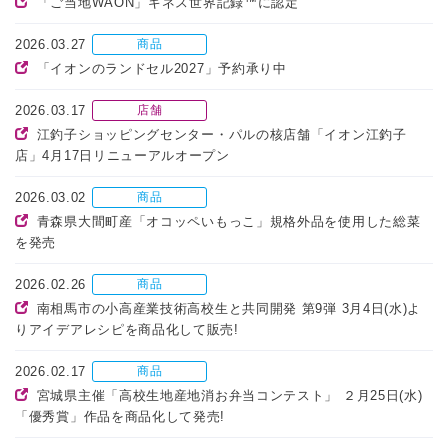
「ご当地WAON」ギネス世界記録™に認定
2026.03.27
商品
「イオンのランドセル2027」予約承り中
2026.03.17
店舗
江釣子ショッピングセンター・パルの核店舗「イオン江釣子
店」4月17日リニューアルオープン
2026.03.02
商品
青森県大間町産「オコッペいもっこ」規格外品を使用した総菜
を発売
2026.02.26
商品
南相馬市の小高産業技術高校生と共同開発 第9弾 3月4日(水)よ
りアイデアレシピを商品化して販売!
2026.02.17
商品
宮城県主催「高校生地産地消お弁当コンテスト」 ２月25日(水)
「優秀賞」作品を商品化して発売!