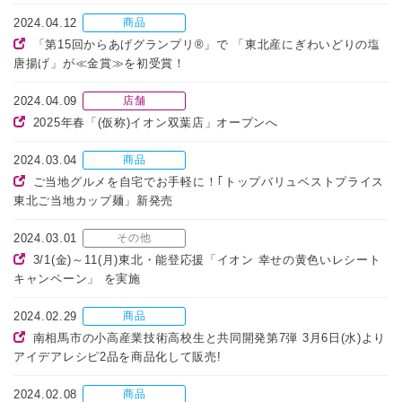
2024.04.12
商品
「第15回からあげグランプリ®」で 「東北産にぎわいどりの塩
唐揚げ」が≪金賞≫を初受賞！
2024.04.09
店舗
2025年春「(仮称)イオン双葉店」オープンへ
2024.03.04
商品
ご当地グルメを自宅でお手軽に！｢トップバリュベストプライス
東北ご当地カップ麺」新発売
2024.03.01
その他
3/1(金)～11(月)東北・能登応援「イオン 幸せの黄色いレシート
キャンペーン」 を実施
2024.02.29
商品
南相馬市の小高産業技術高校生と共同開発第7弾 3月6日(水)より
アイデアレシピ2品を商品化して販売!
2024.02.08
商品