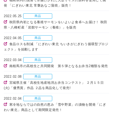
福島県内の漁港で水揚げされた大型サイズの原料を使用して開
発 「にぎわい東北 常磐あなご蒲焼」販売！
2022.05.25
商品
秋田県内初となる養殖サーモンをいよいよ食卓へお届け！ 秋田
県・八峰町産「岩館サーモン（養殖）」を販売
2022.04.05
商品
食品ロスを削減 「にぎわい東北 ちいきがにぎわう循環型プロジ
ェクト」を始動します
2022.03.04
商品
南相馬市の高校生と共同開発 第５弾となるお弁当2種類を発売
2022.02.08
商品
宮城県主催「高校生地産地消お弁当コンテスト」 ２月１５日
(火)「優秀賞」作品 ２品を商品化して発売!
2022.02.04
商品
寒冷地ならではの自然の恵み「雪中野菜」の漬物を開発「にぎ
わい東北」商品として期間限定発売！