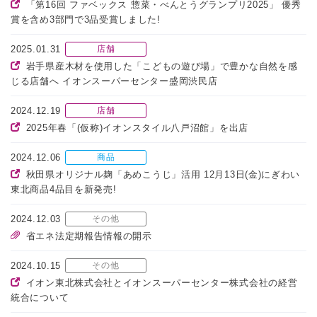
「第16回 ファベックス 惣菜・べんとうグランプリ2025」 優秀
賞を含め3部門で3品受賞しました!
2025.01.31
店舗
岩手県産木材を使用した「こどもの遊び場」で豊かな自然を感
じる店舗へ イオンスーパーセンター盛岡渋民店
2024.12.19
店舗
2025年春「(仮称)イオンスタイル八戸沼館」を出店
2024.12.06
商品
秋田県オリジナル麹「あめこうじ」活用 12月13日(金)にぎわい
東北商品4品目を新発売!
2024.12.03
その他
省エネ法定期報告情報の開示
2024.10.15
その他
イオン東北株式会社とイオンスーパーセンター株式会社の経営
統合について