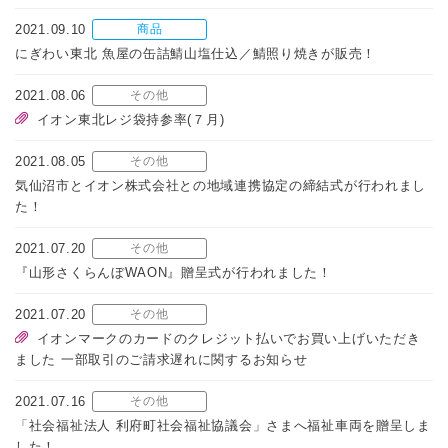
2021.09.10
商品
にぎわい東北 魚屋の缶詰鯖山塩仕込／鯖照り焼きが販売！
2021.08.06
その他
イオン東北レジ袋持参率(７月)
2021.08.05
その他
気仙沼市とイオン株式会社との地域連携協定の締結式が行われまし
た！
2021.07.20
その他
『山形さくらんぼWAON』贈呈式が行われました！
2021.07.20
その他
イオンマークのカードのクレジット払いでお買い上げいただき
ました 一部取引のご請求遅れに関するお知らせ
2021.07.16
その他
「社会福祉法人 利府町社会福祉協議会」さまへ福祉車両を贈呈しま
した！