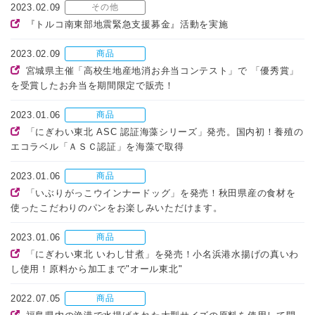
2023.02.09
その他
『トルコ南東部地震緊急支援募金』活動を実施
2023.02.09
商品
宮城県主催「高校生地産地消お弁当コンテスト」で 「優秀賞」
を受賞したお弁当を期間限定で販売！
2023.01.06
商品
「にぎわい東北 ASC 認証海藻シリーズ」発売。国内初！養殖の
エコラベル「ＡＳＣ認証」を海藻で取得
2023.01.06
商品
「いぶりがっこウインナードッグ」を発売！秋田県産の食材を
使ったこだわりのパンをお楽しみいただけます。
2023.01.06
商品
「にぎわい東北 いわし甘煮」を発売！小名浜港水揚げの真いわ
し使用！原料から加工まで"オール東北"
2022.07.05
商品