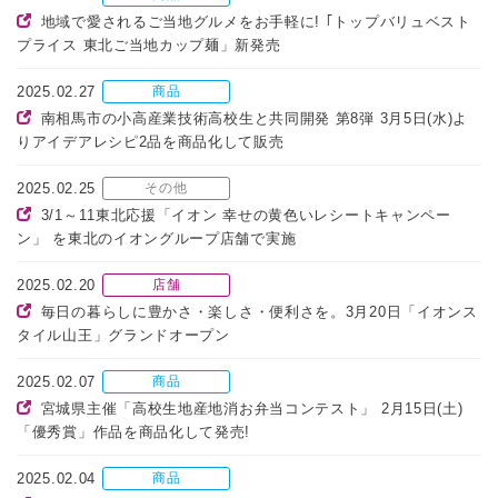
地域で愛されるご当地グルメをお手軽に! ｢トップバリュベスト
プライス 東北ご当地カップ麺」新発売
2025.02.27
商品
南相馬市の小高産業技術高校生と共同開発 第8弾 3月5日(水)よ
りアイデアレシピ2品を商品化して販売
2025.02.25
その他
3/1～11東北応援「イオン 幸せの黄色いレシートキャンペー
ン」 を東北のイオングループ店舗で実施
2025.02.20
店舗
毎日の暮らしに豊かさ・楽しさ・便利さを。3月20日「イオンス
タイル山王」グランドオープン
2025.02.07
商品
宮城県主催「高校生地産地消お弁当コンテスト」 2月15日(土)
「優秀賞」作品を商品化して発売!
2025.02.04
商品