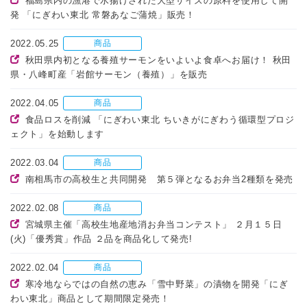
福島県内の漁港で水揚げされた大型サイズの原料を使用して開
発 「にぎわい東北 常磐あなご蒲焼」販売！
2022.05.25
商品
秋田県内初となる養殖サーモンをいよいよ食卓へお届け！ 秋田
県・八峰町産「岩館サーモン（養殖）」を販売
2022.04.05
商品
食品ロスを削減 「にぎわい東北 ちいきがにぎわう循環型プロジ
ェクト」を始動します
2022.03.04
商品
南相馬市の高校生と共同開発 第５弾となるお弁当2種類を発売
2022.02.08
商品
宮城県主催「高校生地産地消お弁当コンテスト」 ２月１５日
(火)「優秀賞」作品 ２品を商品化して発売!
2022.02.04
商品
寒冷地ならではの自然の恵み「雪中野菜」の漬物を開発「にぎ
わい東北」商品として期間限定発売！