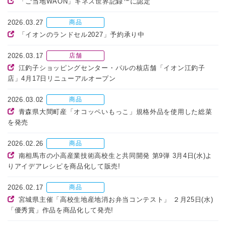
「ご当地WAON」ギネス世界記録™に認定
2026.03.27
商品
「イオンのランドセル2027」予約承り中
2026.03.17
店舗
江釣子ショッピングセンター・パルの核店舗「イオン江釣子
店」4月17日リニューアルオープン
2026.03.02
商品
青森県大間町産「オコッペいもっこ」規格外品を使用した総菜
を発売
2026.02.26
商品
南相馬市の小高産業技術高校生と共同開発 第9弾 3月4日(水)よ
りアイデアレシピを商品化して販売!
2026.02.17
商品
宮城県主催「高校生地産地消お弁当コンテスト」 ２月25日(水)
「優秀賞」作品を商品化して発売!