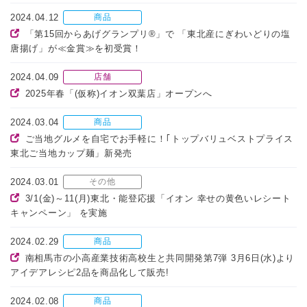
2024.04.12
商品
「第15回からあげグランプリ®」で 「東北産にぎわいどりの塩
唐揚げ」が≪金賞≫を初受賞！
2024.04.09
店舗
2025年春「(仮称)イオン双葉店」オープンへ
2024.03.04
商品
ご当地グルメを自宅でお手軽に！｢トップバリュベストプライス
東北ご当地カップ麺」新発売
2024.03.01
その他
3/1(金)～11(月)東北・能登応援「イオン 幸せの黄色いレシート
キャンペーン」 を実施
2024.02.29
商品
南相馬市の小高産業技術高校生と共同開発第7弾 3月6日(水)より
アイデアレシピ2品を商品化して販売!
2024.02.08
商品