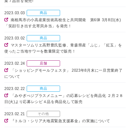
菜７品目を発売!
2023.03.03
商品
南相馬市の小高産業技術高校生と共同開発 第6弾 3月8日(水)
「笑顔引き出す北寄貝弁当」を発売！
2023.03.02
商品
マスターソムリエ高野豊氏監修、青森県産「ふじ」「紅玉」を
使ったご当地サワーを数量限定で販売！
2023.02.24
店舗
「ショッピングモールフェスタ」 2023年8月末に一旦営業終了
について
2023.02.22
商品
「みやぎべジプラスメニュー」の応募レシピを商品化 ２月２８
日(火)より応募レシピ４品を商品化して販売
2023.02.21
その他
『トルコ・シリア大地震緊急支援募金』の実施について