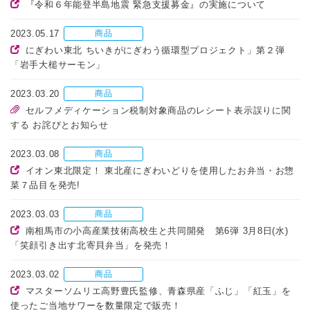
『令和６年能登半島地震 緊急支援募金』の実施について
2023.05.17
商品
にぎわい東北 ちいきがにぎわう循環型プロジェクト」第２弾
「岩手大槌サーモン」
2023.03.20
商品
セルフメディケーション税制対象商品のレシート表示誤りに関
する お詫びとお知らせ
2023.03.08
商品
イオン東北限定！ 東北産にぎわいどりを使用したお弁当・お惣
菜７品目を発売!
2023.03.03
商品
南相馬市の小高産業技術高校生と共同開発 第6弾 3月8日(水)
「笑顔引き出す北寄貝弁当」を発売！
2023.03.02
商品
マスターソムリエ高野豊氏監修、青森県産「ふじ」「紅玉」を
使ったご当地サワーを数量限定で販売！