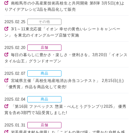
南相馬市の小高産業技術高校生と共同開発 第8弾 3月5日(水)よ
りアイデアレシピ2品を商品化して販売
2025.02.25
その他
3/1～11東北応援「イオン 幸せの黄色いレシートキャンペー
ン」 を東北のイオングループ店舗で実施
2025.02.20
店舗
毎日の暮らしに豊かさ・楽しさ・便利さを。3月20日「イオンス
タイル山王」グランドオープン
2025.02.07
商品
宮城県主催「高校生地産地消お弁当コンテスト」 2月15日(土)
「優秀賞」作品を商品化して発売!
2025.02.04
商品
「第16回 ファベックス 惣菜・べんとうグランプリ2025」 優秀
賞を含め3部門で3品受賞しました!
2025.01.31
店舗
岩手県産木材を使用した「こどもの遊び場」で豊かな自然を感