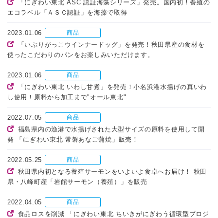
「にぎわい東北 ASC 認証海藻シリーズ」発売。国内初！養殖の
エコラベル「ＡＳＣ認証」を海藻で取得
2023.01.06
商品
「いぶりがっこウインナードッグ」を発売！秋田県産の食材を
使ったこだわりのパンをお楽しみいただけます。
2023.01.06
商品
「にぎわい東北 いわし甘煮」を発売！小名浜港水揚げの真いわ
し使用！原料から加工まで"オール東北"
2022.07.05
商品
福島県内の漁港で水揚げされた大型サイズの原料を使用して開
発 「にぎわい東北 常磐あなご蒲焼」販売！
2022.05.25
商品
秋田県内初となる養殖サーモンをいよいよ食卓へお届け！ 秋田
県・八峰町産「岩館サーモン（養殖）」を販売
2022.04.05
商品
食品ロスを削減 「にぎわい東北 ちいきがにぎわう循環型プロジ