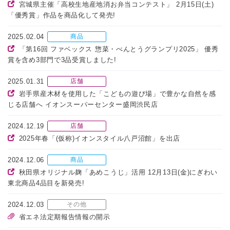
宮城県主催「高校生地産地消お弁当コンテスト」 2月15日(土)
「優秀賞」作品を商品化して発売!
2025.02.04
商品
「第16回 ファベックス 惣菜・べんとうグランプリ2025」 優秀
賞を含め3部門で3品受賞しました!
2025.01.31
店舗
岩手県産木材を使用した「こどもの遊び場」で豊かな自然を感
じる店舗へ イオンスーパーセンター盛岡渋民店
2024.12.19
店舗
2025年春「(仮称)イオンスタイル八戸沼館」を出店
2024.12.06
商品
秋田県オリジナル麹「あめこうじ」活用 12月13日(金)にぎわい
東北商品4品目を新発売!
2024.12.03
その他
省エネ法定期報告情報の開示