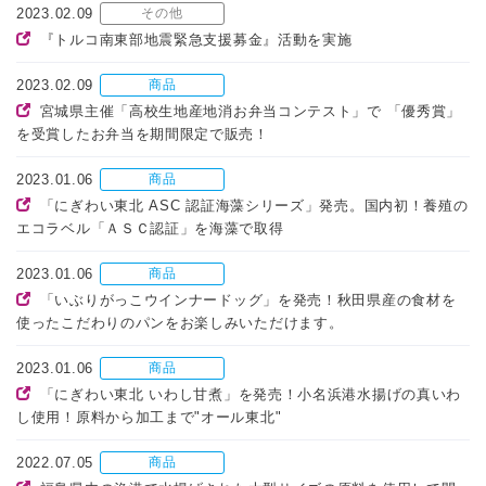
2023.02.09
その他
『トルコ南東部地震緊急支援募金』活動を実施
2023.02.09
商品
宮城県主催「高校生地産地消お弁当コンテスト」で 「優秀賞」
を受賞したお弁当を期間限定で販売！
2023.01.06
商品
「にぎわい東北 ASC 認証海藻シリーズ」発売。国内初！養殖の
エコラベル「ＡＳＣ認証」を海藻で取得
2023.01.06
商品
「いぶりがっこウインナードッグ」を発売！秋田県産の食材を
使ったこだわりのパンをお楽しみいただけます。
2023.01.06
商品
「にぎわい東北 いわし甘煮」を発売！小名浜港水揚げの真いわ
し使用！原料から加工まで"オール東北"
2022.07.05
商品