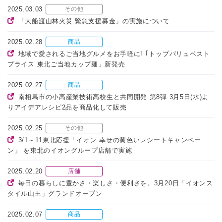
2025.03.03
その他
「大船渡山林火災 緊急支援募金」の実施について
2025.02.28
商品
地域で愛されるご当地グルメをお手軽に! ｢トップバリュベスト
プライス 東北ご当地カップ麺」新発売
2025.02.27
商品
南相馬市の小高産業技術高校生と共同開発 第8弾 3月5日(水)よ
りアイデアレシピ2品を商品化して販売
2025.02.25
その他
3/1～11東北応援「イオン 幸せの黄色いレシートキャンペー
ン」 を東北のイオングループ店舗で実施
2025.02.20
店舗
毎日の暮らしに豊かさ・楽しさ・便利さを。3月20日「イオンス
タイル山王」グランドオープン
2025.02.07
商品