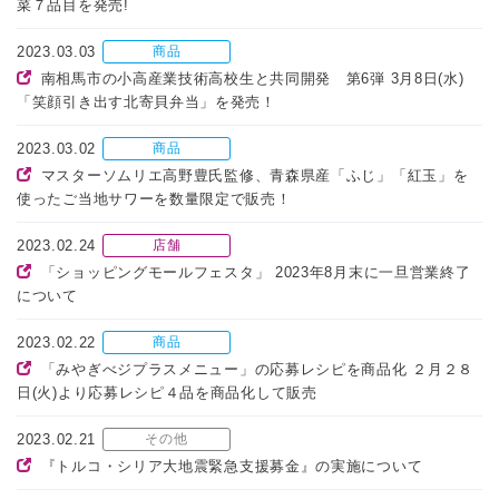
菜７品目を発売!
2023.03.03
商品
南相馬市の小高産業技術高校生と共同開発 第6弾 3月8日(水)
「笑顔引き出す北寄貝弁当」を発売！
2023.03.02
商品
マスターソムリエ高野豊氏監修、青森県産「ふじ」「紅玉」を
使ったご当地サワーを数量限定で販売！
2023.02.24
店舗
「ショッピングモールフェスタ」 2023年8月末に一旦営業終了
について
2023.02.22
商品
「みやぎべジプラスメニュー」の応募レシピを商品化 ２月２８
日(火)より応募レシピ４品を商品化して販売
2023.02.21
その他
『トルコ・シリア大地震緊急支援募金』の実施について