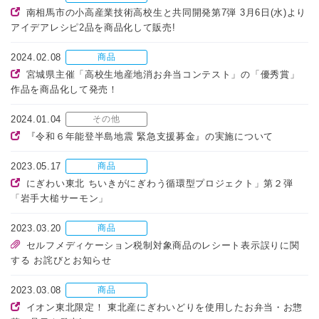
南相馬市の小高産業技術高校生と共同開発第7弾 3月6日(水)より
アイデアレシピ2品を商品化して販売!
2024.02.08
商品
宮城県主催「高校生地産地消お弁当コンテスト」の「優秀賞」
作品を商品化して発売！
2024.01.04
その他
『令和６年能登半島地震 緊急支援募金』の実施について
2023.05.17
商品
にぎわい東北 ちいきがにぎわう循環型プロジェクト」第２弾
「岩手大槌サーモン」
2023.03.20
商品
セルフメディケーション税制対象商品のレシート表示誤りに関
する お詫びとお知らせ
2023.03.08
商品
イオン東北限定！ 東北産にぎわいどりを使用したお弁当・お惣