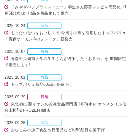
「みやぎべジプラスメニュー」学生さん応募レシピを商品化 11
月5日(水)より3品を商品化して販売
2025.10.24
商品
もったいないをおいしく!中骨周りの身を活用したトップバリュ
「青森サーモン®のフレーク」新発売
2025.10.07
商品
青森中央短期大学の学生さんが考案した「お弁当」を 期間限定
で販売します!
2025.10.01
商品
トップバリュ商品60品目を値下げ
2025.09.29
店舗
東北初出店!イオンの冷凍食品専門店 10/8(水)イオンスタイル仙
台上杉｢＠FROZEN｣開店
2025.09.26
商品
おなじみの加工食品や日用品など約50品目を値下げ