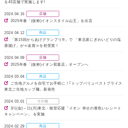
を43店舗で実施します!
2024.04.16
店舗
2025年春「(仮称)イオンスタイル山王」を出店
2024.04.12
商品
「第15回からあげグランプリ®」で 「東北産にぎわいどりの塩
唐揚げ」が≪金賞≫を初受賞！
2024.04.09
店舗
2025年春「(仮称)イオン双葉店」オープンへ
2024.03.04
商品
ご当地グルメを自宅でお手軽に！｢トップバリュベストプライス
東北ご当地カップ麺」新発売
2024.03.01
その他
3/1(金)～11(月)東北・能登応援「イオン 幸せの黄色いレシート
キャンペーン」 を実施
2024.02.29
商品