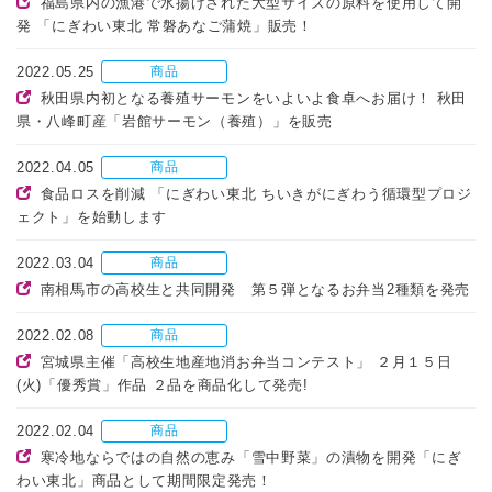
福島県内の漁港で水揚げされた大型サイズの原料を使用して開
発 「にぎわい東北 常磐あなご蒲焼」販売！
2022.05.25
商品
秋田県内初となる養殖サーモンをいよいよ食卓へお届け！ 秋田
県・八峰町産「岩館サーモン（養殖）」を販売
2022.04.05
商品
食品ロスを削減 「にぎわい東北 ちいきがにぎわう循環型プロジ
ェクト」を始動します
2022.03.04
商品
南相馬市の高校生と共同開発 第５弾となるお弁当2種類を発売
2022.02.08
商品
宮城県主催「高校生地産地消お弁当コンテスト」 ２月１５日
(火)「優秀賞」作品 ２品を商品化して発売!
2022.02.04
商品
寒冷地ならではの自然の恵み「雪中野菜」の漬物を開発「にぎ
わい東北」商品として期間限定発売！